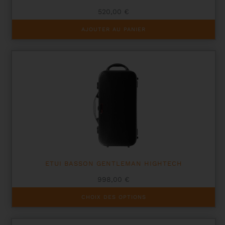
520,00
€
AJOUTER AU PANIER
ETUI BASSON GENTLEMAN HIGHTECH
998,00
€
Ce
CHOIX DES OPTIONS
produit
a
plusieurs