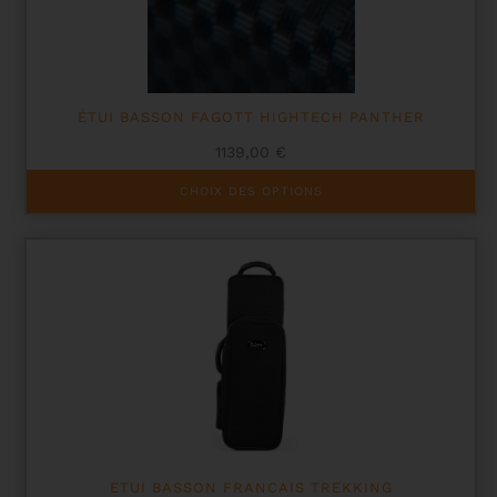
sur
la
page
du
produit
ÉTUI BASSON FAGOTT HIGHTECH PANTHER
1139,00
€
Ce
CHOIX DES OPTIONS
produit
a
plusieurs
variations.
Les
options
peuvent
être
choisies
sur
la
page
du
produit
ETUI BASSON FRANCAIS TREKKING