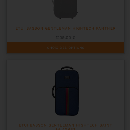
sur
la
page
du
produit
ETUI BASSON GENTLEMAN HIGHTECH PANTHER
1209,00
€
Ce
CHOIX DES OPTIONS
produit
a
plusieurs
variations.
Les
options
peuvent
être
choisies
sur
la
page
du
produit
ETUI BASSON GENTLEMAN HIGHTECH SAINT
GERMAIN