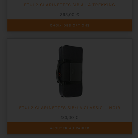
produit
ETUI 2 CLARINETTES SIB & LA TREKKING
363,00
€
Ce
CHOIX DES OPTIONS
produit
a
plusieurs
variations.
Les
options
peuvent
être
choisies
sur
la
page
du
produit
ETUI 2 CLARINETTES SIB/LA CLASSIC – NOIR
133,00
€
AJOUTER AU PANIER