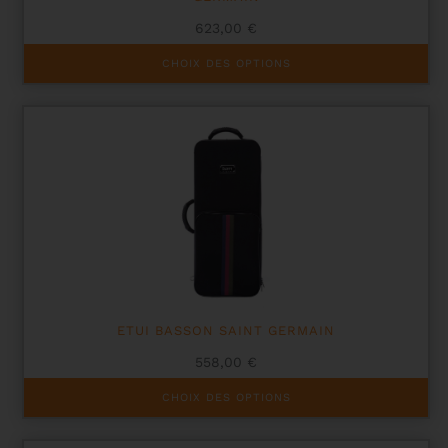
623,00
€
Ce
CHOIX DES OPTIONS
produit
a
plusieurs
variations.
Les
options
peuvent
être
choisies
sur
la
page
du
produit
ETUI BASSON SAINT GERMAIN
558,00
€
Ce
CHOIX DES OPTIONS
produit
a
plusieurs