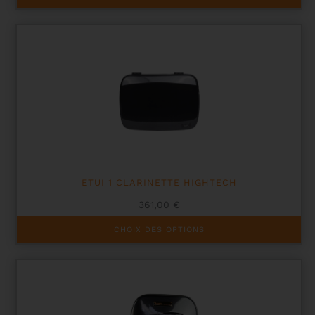
ETUI 1 CLARINETTE HIGHTECH
361,00
€
Ce
CHOIX DES OPTIONS
produit
a
plusieurs
variations.
Les
options
peuvent