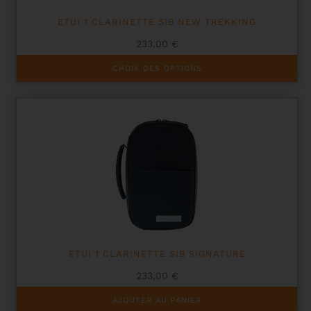
produit
ETUI 1 CLARINETTE SIB NEW TREKKING
233,00
€
Ce
CHOIX DES OPTIONS
produit
a
plusieurs
variations.
Les
options
peuvent
être
choisies
sur
la
page
du
produit
ETUI 1 CLARINETTE SIB SIGNATURE
233,00
€
AJOUTER AU PANIER