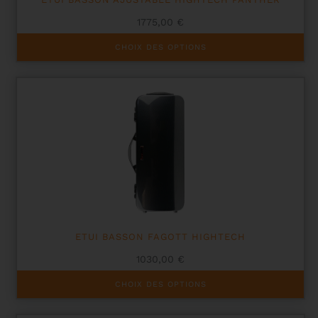
1775,00
€
Ce
CHOIX DES OPTIONS
produit
a
plusieurs
variations.
Les
options
peuvent
être
choisies
sur
la
page
du
produit
ETUI BASSON FAGOTT HIGHTECH
1030,00
€
Ce
CHOIX DES OPTIONS
produit
a
plusieurs