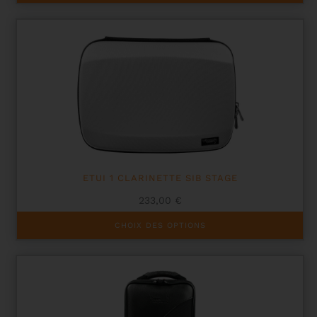
ETUI 1 CLARINETTE SIB STAGE
233,00
€
Ce
CHOIX DES OPTIONS
produit
a
plusieurs
variations.
Les
options
peuvent