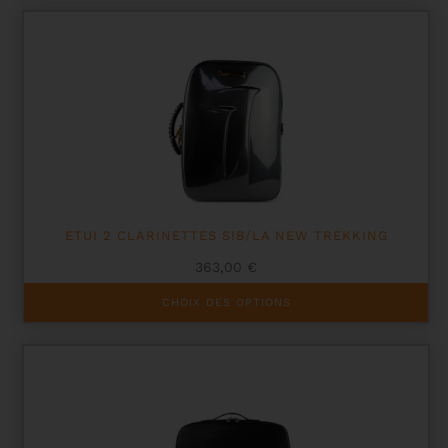
ETUI 2 CLARINETTES SIB/LA NEW TREKKING
363,00
€
Ce
CHOIX DES OPTIONS
produit
a
plusieurs
variations.
Les
options
peuvent
être