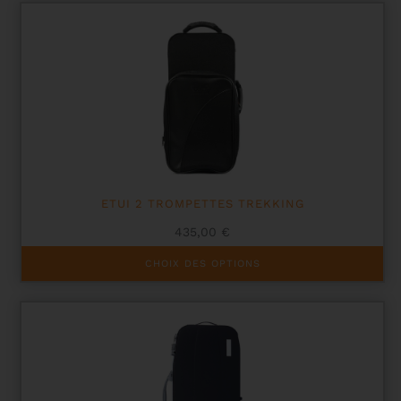
ETUI 2 TROMPETTES TREKKING
435,00
€
Ce
CHOIX DES OPTIONS
produit
a
plusieurs
variations.
Les
options
peuvent
être