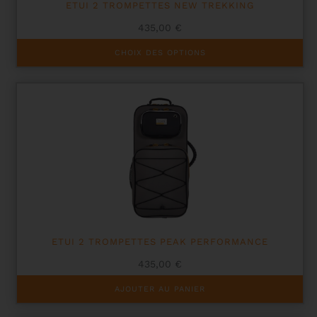
ETUI 2 TROMPETTES NEW TREKKING
435,00
€
Ce
CHOIX DES OPTIONS
produit
a
plusieurs
variations.
Les
options
peuvent
être
choisies
sur
la
page
du
produit
ETUI 2 TROMPETTES PEAK PERFORMANCE
435,00
€
AJOUTER AU PANIER