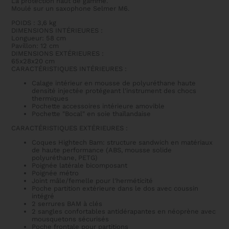
La protection haut de gamme.
Moulé sur un saxophone Selmer M6.
POIDS : 3,6 kg
DIMENSIONS INTÉRIEURES :
Longueur: 58 cm
Pavillon: 12 cm
DIMENSIONS EXTÉRIEURES :
65x28x20 cm
CARACTÉRISTIQUES INTÉRIEURES :
Calage intérieur en mousse de polyuréthane haute
densité injectée protégeant l'instrument des chocs
thermiques
Pochette accessoires intérieure amovible
Pochette "Bocal" en soie thaïlandaise
CARACTÉRISTIQUES EXTÉRIEURES :
Coques Hightech Bam: structure sandwich en matériaux
de haute performance (ABS, mousse solide
polyuréthane, PETG)
Poignée latérale bicomposant
Poignée métro
Joint mâle/femelle pour l'herméticité
Poche partition extérieure dans le dos avec coussin
intégré
2 serrures BAM à clés
2 sangles confortables antidérapantes en néoprène avec
mousquetons sécurisés
Poche frontale pour partitions