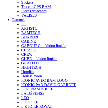
Stickers
Traceur GPS BAM
Pièces détachées
VALISES
Gammes
A+
ARTISTO
BAMTECH
BONBON
CABINE
CABOURG – édition limitée
CLASSIC
CREW
CUBE – édition limitée
GRAFFITI
HIGHTECH
Hoodies
Housse avion
ICONIC AVEC BAM LOGO
ICONIC PAR DAVID GARRETT
IKAT NASHVILLE
LA DÉFENSE
LEO
L’ÉTOILE
L’ETOILE ROYAL