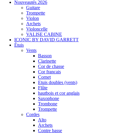
Nouveautés 2026
Guitare
Trompette
Violon
Archets
Violoncelle
VALISE CABINE
ICONIC BY DAVID GARRETT
Étuis
Vents
Basson
Clarinette
Cor de chasse
Cor français
Cornet
Etuis doubles (vents)
Flûte
hautbois et cor anglais
Saxophone
Trombone
Trompette
Cordes
Alto
Archets
Contre basse