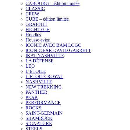
CABOURG – édition limitée
CLASSIC
CREW
CUBE – édition limitée
GRAFFITI
HIGHTECH
Hoodies
Housse avion
ICONIC AVEC BAM LOGO
ICONIC PAR DAVID GARRETT
IKAT NASHVILLE
LA DÉFENSE
LEO
L’ÉTOILE
L’ETOILE ROYAL
NASHVILLE
NEW TREKKING
PANTHER
PEAK
PERFORMANCE
ROCKS
SAINT-GERMAIN
SHAMROCK
SIGNATURE
STEELS