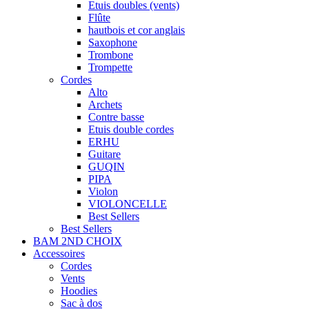
Etuis doubles (vents)
Flûte
hautbois et cor anglais
Saxophone
Trombone
Trompette
Cordes
Alto
Archets
Contre basse
Etuis double cordes
ERHU
Guitare
GUQIN
PIPA
Violon
VIOLONCELLE
Best Sellers
Best Sellers
BAM 2ND CHOIX
Accessoires
Cordes
Vents
Hoodies
Sac à dos