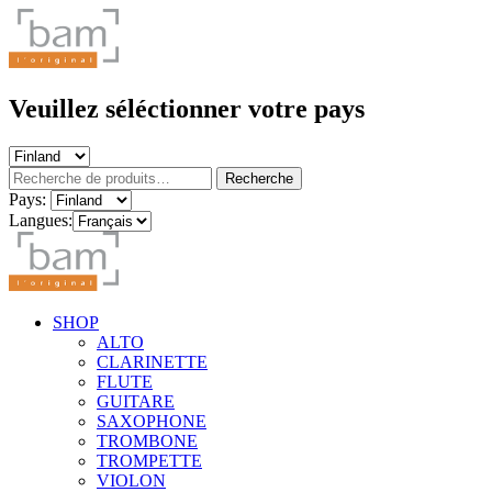
Veuillez séléctionner votre pays
Recherche
Recherche
pour :
Pays:
Langues:
SHOP
ALTO
CLARINETTE
FLUTE
GUITARE
SAXOPHONE
TROMBONE
TROMPETTE
VIOLON