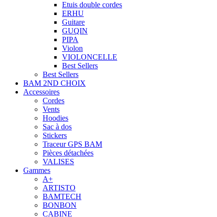
Etuis double cordes
ERHU
Guitare
GUQIN
PIPA
Violon
VIOLONCELLE
Best Sellers
Best Sellers
BAM 2ND CHOIX
Accessoires
Cordes
Vents
Hoodies
Sac à dos
Stickers
Traceur GPS BAM
Pièces détachées
VALISES
Gammes
A+
ARTISTO
BAMTECH
BONBON
CABINE