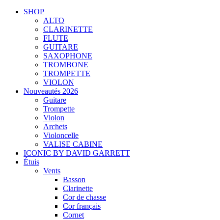
SHOP
ALTO
CLARINETTE
FLUTE
GUITARE
SAXOPHONE
TROMBONE
TROMPETTE
VIOLON
Nouveautés 2026
Guitare
Trompette
Violon
Archets
Violoncelle
VALISE CABINE
ICONIC BY DAVID GARRETT
Étuis
Vents
Basson
Clarinette
Cor de chasse
Cor français
Cornet