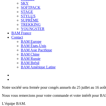
SKY
SOFTPACK
STAGE
STYLUS
SUPRÊME
TREKKING
YOUNGSTER
BAM France
Contact
BAM Europe
BAM États-Unis
BAM Asie Pacifique
BAM Chine
BAM Russie
BAM Brésil
BAM Amérique Latine
Notre société sera fermée pour congés annuels du 25 juillet au 16 aoû
Nous vous remercions pour votre commande et votre intérêt pour B
L’équipe BAM.