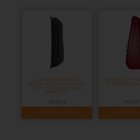
COUSSIN DOS AVEC
CREW ÉTUI POU
POCHE POUR VIOLON OU
ÉLECTRIQUE A
ALTO RECTANGULAIRE
HIGHTECH
138,00
€
548,0
Ce
AJOUTER AU PANIER
CHOIX DES O
produit
a
plusieurs
variations.
Les