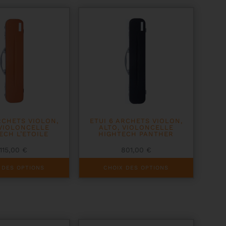
options
peuvent
être
choisies
sur
la
page
du
produit
RCHETS VIOLON,
ETUI 6 ARCHETS VIOLON,
 VIOLONCELLE
ALTO, VIOLONCELLE
ECH L’ETOILE
HIGHTECH PANTHER
1115,00
€
801,00
€
Ce
 DES OPTIONS
CHOIX DES OPTIONS
produit
a
plusieurs
variations.
Les
options