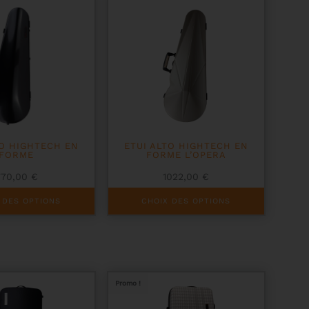
peuvent
être
choisies
sur
la
page
du
produit
TO HIGHTECH EN
ETUI ALTO HIGHTECH EN
FORME
FORME L’OPERA
770,00
€
1022,00
€
Ce
 DES OPTIONS
CHOIX DES OPTIONS
produit
a
plusieurs
variations.
Les
options
peuvent
Promo !
être