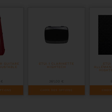
R GUITARE
ETUI 1 CLARINETTE
ETUI
JUSTABLE
HIGHTECH
ALLEMAN
HIGHT
0
€
361,00
€
Ce
Ce
PTIONS
CHOIX DES OPTIONS
CHOIX
produit
produit
a
a
plusieurs
plusieurs
variations.
variations.
Les
Les