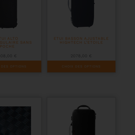
page
du
produit
TUI ALTO
ETUI BASSON AJUSTABLE
GULAIRE SANS
HIGHTECH L’ETOILE
POCHE
108,00
€
2078,00
€
Ce
 DES OPTIONS
CHOIX DES OPTIONS
produit
a
plusieurs
variations.
Les
options
peuvent
être
choisies
sur
la
page