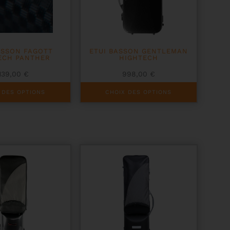
du
produit
ASSON FAGOTT
ETUI BASSON GENTLEMAN
ECH PANTHER
HIGHTECH
139,00
€
998,00
€
Ce
 DES OPTIONS
CHOIX DES OPTIONS
produit
a
plusieurs
variations.
Les
options
peuvent
être
choisies
sur
la
page
du
produit