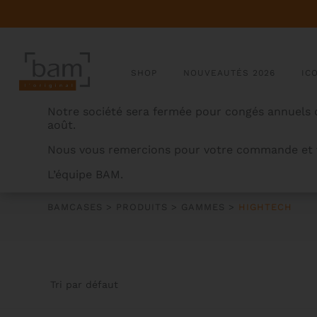
SHOP
NOUVEAUTÉS 2026
IC
Notre société sera fermée pour congés annuels d
août.
Nous vous remercions pour votre commande et v
L’équipe BAM.
HIGHTECH
BAMCASES
>
PRODUITS
>
GAMMES
>
HIGHTECH