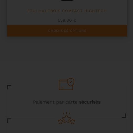
ETUI HAUTBOIS COMPACT HIGHTECH
559,00
€
Ce
CHOIX DES OPTIONS
produit
a
plusieurs
variations.
Les
options
peuvent
être
choisies
sur
la
page
du
Paiement par carte
sécurisés
produit