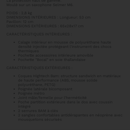
La protection haut de gamme.
Moulé sur un saxophone Selmer M6.
POIDS : 2,8 kg
DIMENSIONS INTÉRIEURES : Longueur: 53 cm
Pavillon: 12 cm
DIMENSIONS EXTÉRIEURES : 65x28x17 cm
CARACTÉRISTIQUES INTÉRIEURES :
Calage intérieur en mousse de polyuréthane haute
densité injectée protégeant l'instrument des chocs
thermiques
Pochette accessoires intérieure amovible
Pochette "Bocal" en soie thaïlandaise
CARACTÉRISTIQUES EXTÉRIEURES :
Coques Hightech Bam: structure sandwich en matériaux
de haute performance (ABS, mousse solide
polyuréthane, PETG)
Poignée latérale bicomposant
Poignée métro
Joint mâle/femelle pour l'herméticité
Poche partition extérieure dans le dos avec coussin
intégré
2 serrures BAM à clés
2 sangles confortables antidérapantes en néoprène avec
mousquetons sécurisés