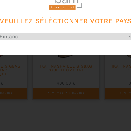
VEUILLEZ SÉLÉCTIONNER VOTRE PAY
LE GIGBAG
IKAT NASHVILLE GIGBAG
IKAT NA
TARE
POUR TROMBONE
S
QUE
0
€
400,00
€
PANIER
AJOUTER AU PANIER
AJOUT