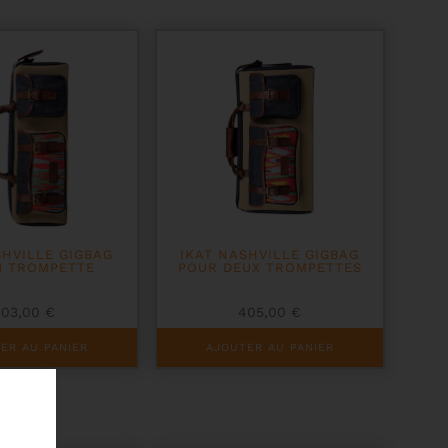
SHVILLE GIGBAG
IKAT NASHVILLE GIGBAG
1 TROMPETTE
POUR DEUX TROMPETTES
303,00
€
405,00
€
ER AU PANIER
AJOUTER AU PANIER