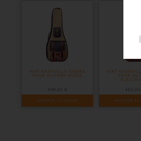
IKAT NASHVILLE GIGBAG
IKAT NASHVIL
POUR GUITARE BASSE
POUR GUI
ÉLECTRI
498,00
€
463,0
AJOUTER AU PANIER
AJOUTER AU 