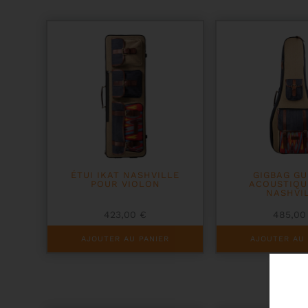
ÉTUI IKAT NASHVILLE
GIGBAG GU
POUR VIOLON
ACOUSTIQU
NASHVI
423,00
€
485,0
AJOUTER AU PANIER
AJOUTER AU 