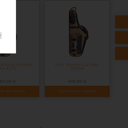
S
SHVILLE GIGBAG
IKAT NASHVILLE SAX
AX ALTO
TÉNOR
360,00
€
406,00
€
ER AU PANIER
AJOUTER AU PANIER