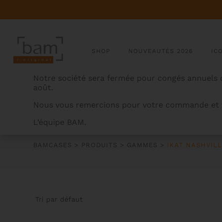
SHOP
NOUVEAUTÉS 2026
IC
Notre société sera fermée pour congés annuels d
août.
Nous vous remercions pour votre commande et v
L’équipe BAM.
IKAT NASHVILLE
BAMCASES
>
PRODUITS
>
GAMMES
>
IKAT NASHVIL