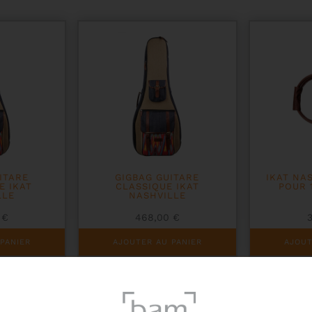
ITARE
GIGBAG GUITARE
IKAT NA
E IKAT
CLASSIQUE IKAT
POUR 
LLE
NASHVILLE
0
€
468,00
€
PANIER
AJOUTER AU PANIER
AJOUT