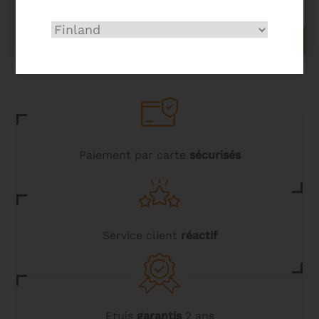
534,00
€
AJOUTER AU PANIER
Paiement par carte
sécurisés
Service client
réactif
Etuis
garantis
2 ans