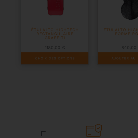
ÉTUI ALTO HIGHTECH
ETUI ALTO HIG
RECTANGULAIRE
FORME R
GRAFFITI
1180,00
€
840,0
Ce
CHOIX DES OPTIONS
AJOUTER AU 
produit
a
plusieurs
variations.
Les
options
peuvent
être
choisies
sur
la
page
du
produit