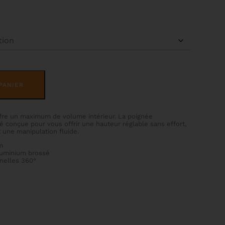
ALTERNATIVE:
PANIER
offre un maximum de volume intérieur. La poignée
 conçue pour vous offrir une hauteur réglable sans effort,
une manipulation fluide.
m
luminium brossé
nnelles 360°