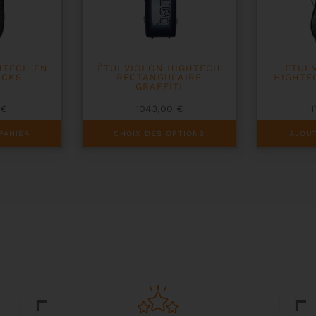
HTECH EN
ÉTUI VIOLON HIGHTECH
ETUI 
OCKS
RECTANGULAIRE
HIGHTE
GRAFFITI
0
€
1043,00
€
Ce
PANIER
CHOIX DES OPTIONS
AJOUT
produit
a
plusieurs
variations.
Les
options
peuvent
être
choisies
sur
la
page
du
produit