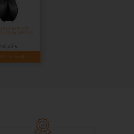
VIOLONCELLE
CH SLIM ROCKS
1730,00
€
ER AU PANIER