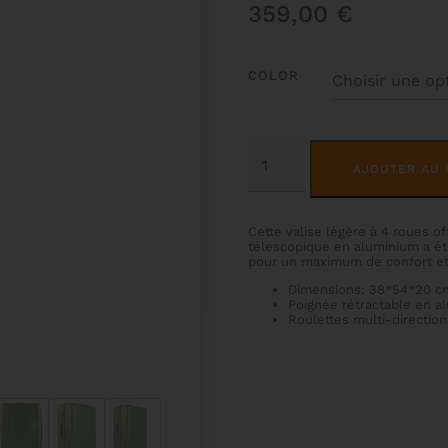
359,00
€
COLOR
QUANTITÉ
DE
AJOUTER AU 
VALISE
CABINE
GRAFFITI
Cette valise légère à 4 roues 
télescopique en aluminium a été
pour un maximum de confort et 
Dimensions: 38*54*20 c
Poignée rétractable en a
Roulettes multi-directio