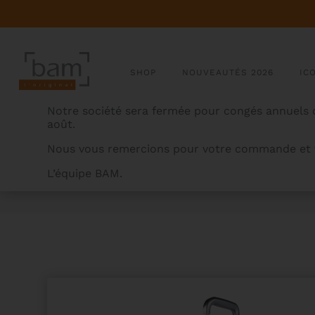
SHOP
NOUVEAUTÉS 2026
IC
Notre société sera fermée pour congés annuels d
août.
Nous vous remercions pour votre commande et v
L’équipe BAM.
BAMCASES
>
PRODUITS
>
VALISE CABINE GRAFFITI