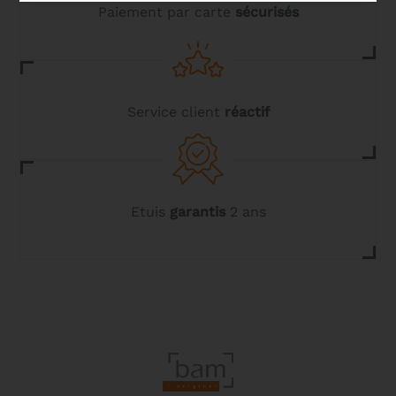
Paiement par carte
sécurisés
Service client
réactif
Etuis
garantis
2 ans