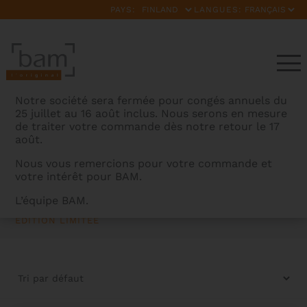
PAYS:
LANGUES:
Notre société sera fermée pour congés annuels du
25 juillet au 16 août inclus. Nous serons en mesure
de traiter votre commande dès notre retour le 17
août.
Nous vous remercions pour votre commande et
votre intérêt pour BAM.
CABOURG - ÉDITION LIMITÉE
L’équipe BAM.
BAMCASES
>
PRODUITS
>
GAMMES
>
CABOURG -
ÉDITION LIMITÉE