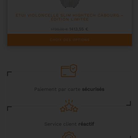
du
produit
ETUI VIOLONCELLE SLIM HIGHTECH CABOURG –
ÉDITION LIMITÉE
Le
Le
1413,55
€
1730,00
€
prix
prix
Ce
initial
actuel
CHOIX DES OPTIONS
produit
était :
est :
a
1730,00 €.
1413,55 €.
plusieurs
variations.
Les
options
peuvent
être
choisies
Paiement par carte
sécurisés
sur
la
page
du
produit
Service client
réactif