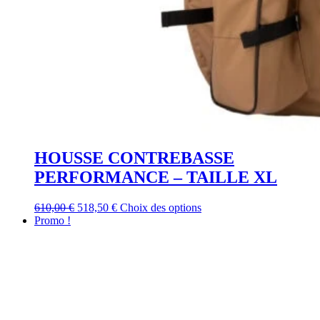
HOUSSE CONTREBASSE
PERFORMANCE – TAILLE XL
Le
Le
Ce
610,00
€
518,50
€
Choix des options
prix
prix
produit
Promo !
initial
actuel
a
était :
est :
plusieurs
610,00 €.
518,50 €.
variations.
Les
options
peuvent
être