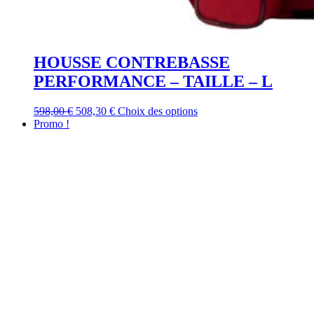
HOUSSE CONTREBASSE
PERFORMANCE – TAILLE – L
Le
Le
Ce
598,00
€
508,30
€
Choix des options
prix
prix
produit
Promo !
initial
actuel
a
était :
est :
plusieurs
598,00 €.
508,30 €.
variations.
Les
options
peuvent
être
choisies
sur
la
page
du
produit