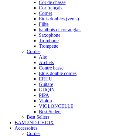
Cor de chasse
Cor français
Cornet
Etuis doubles (vents)
Flûte
hautbois et cor anglais
Saxophone
Trombone
Trompette
Cordes
Alto
Archets
Contre basse
Etuis double cordes
ERHU
Guitare
GUQIN
PIPA
Violon
VIOLONCELLE
Best Sellers
Best Sellers
BAM 2ND CHOIX
Accessoires
Cordes