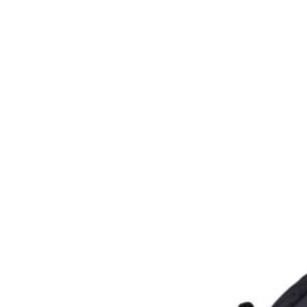
choisies
sur
la
page
du
produit