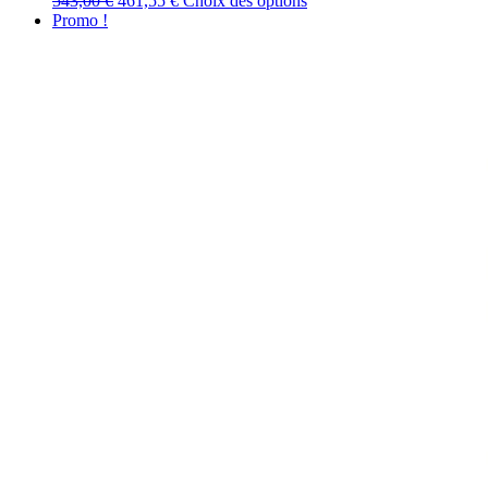
543,00
€
461,55
€
Choix des options
prix
prix
produit
Promo !
initial
actuel
a
était :
est :
plusieurs
543,00 €.
461,55 €.
variations.
Les
options
peuvent
être
choisies
sur
la
page
du
produit