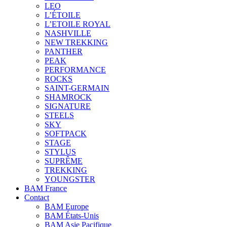
LEO
L’ÉTOILE
L’ETOILE ROYAL
NASHVILLE
NEW TREKKING
PANTHER
PEAK
PERFORMANCE
ROCKS
SAINT-GERMAIN
SHAMROCK
SIGNATURE
STEELS
SKY
SOFTPACK
STAGE
STYLUS
SUPRÊME
TREKKING
YOUNGSTER
BAM France
Contact
BAM Europe
BAM États-Unis
BAM Asie Pacifique