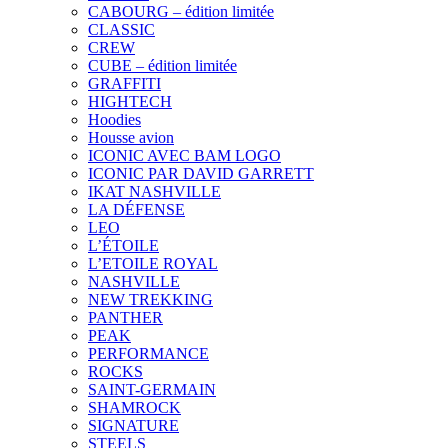
CABOURG – édition limitée
CLASSIC
CREW
CUBE – édition limitée
GRAFFITI
HIGHTECH
Hoodies
Housse avion
ICONIC AVEC BAM LOGO
ICONIC PAR DAVID GARRETT
IKAT NASHVILLE
LA DÉFENSE
LEO
L’ÉTOILE
L’ETOILE ROYAL
NASHVILLE
NEW TREKKING
PANTHER
PEAK
PERFORMANCE
ROCKS
SAINT-GERMAIN
SHAMROCK
SIGNATURE
STEELS