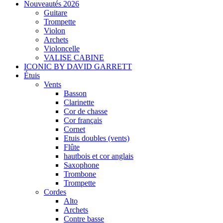
Nouveautés 2026
Guitare
Trompette
Violon
Archets
Violoncelle
VALISE CABINE
ICONIC BY DAVID GARRETT
Étuis
Vents
Basson
Clarinette
Cor de chasse
Cor français
Cornet
Etuis doubles (vents)
Flûte
hautbois et cor anglais
Saxophone
Trombone
Trompette
Cordes
Alto
Archets
Contre basse