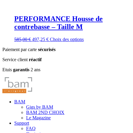
PERFORMANCE Housse de
contrebasse – Taille M
Le
Le
Ce
585,00
€
497,25
€
Choix des options
prix
prix
produit
Paiement par carte
sécurisés
initial
actuel
a
était :
est :
plusieurs
Service client
réactif
585,00 €.
497,25 €.
variations.
Les
Etuis
garantis
2 ans
options
peuvent
être
choisies
sur
la
BAM
page
Gigs by BAM
du
BAM 2ND CHOIX
produit
Le Magazine
Support
FAQ