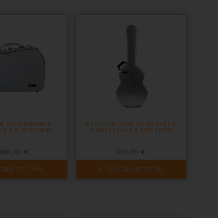
OR D’HARMONIE
ETUI GUITARE CLASSIQUE
CH LA DEFENSE
HIGHTECH LA DEFENSE
089,00
€
931,00
€
Ce
 DES OPTIONS
CHOIX DES OPTIONS
produit
a
plusieurs
variations.
Les