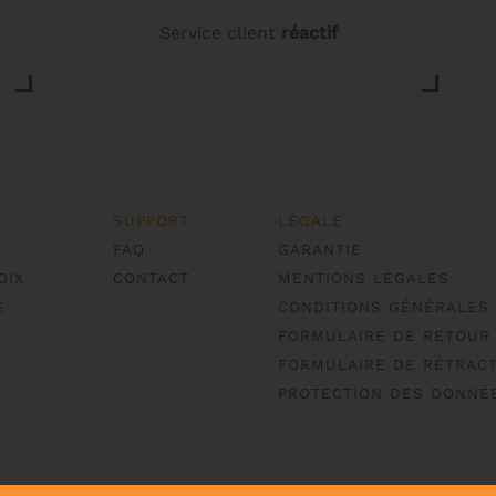
la
Service client
réactif
page
du
produit
SUPPORT
LÉGALE
FAQ
GARANTIE
OIX
CONTACT
MENTIONS LÉGALES
E
CONDITIONS GÉNÉRALES
FORMULAIRE DE RETOUR
FORMULAIRE DE RÉTRACT
PROTECTION DES DONNÉ