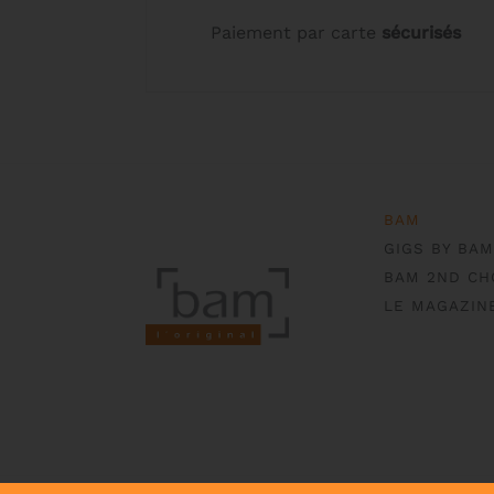
la
Paiement par carte
sécurisés
page
du
produit
BAM
GIGS BY BAM
BAM 2ND CH
LE MAGAZIN