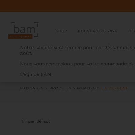
SHOP
NOUVEAUTÉS 2026
IC
Notre société sera fermée pour congés annuels d
août.
Nous vous remercions pour votre commande et v
L’équipe BAM.
LA DÉFENSE
BAMCASES
>
PRODUITS
>
GAMMES
>
LA DÉFENSE