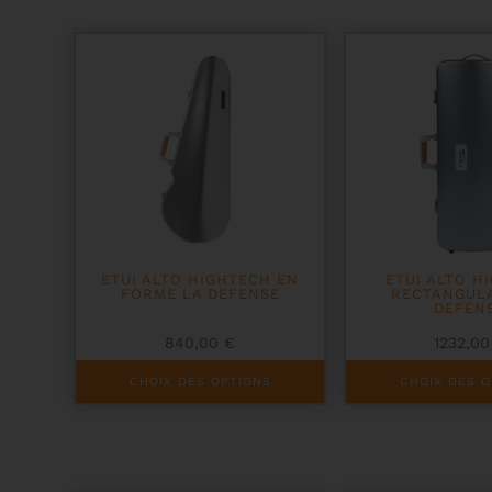
ETUI ALTO HIGHTECH EN
ETUI ALTO H
FORME LA DEFENSE
RECTANGULA
DEFEN
840,00
€
1232,0
Ce
Ce
CHOIX DES OPTIONS
CHOIX DES O
produit
produit
a
a
plusieurs
plusieurs
variations.
variations.
Les
Les