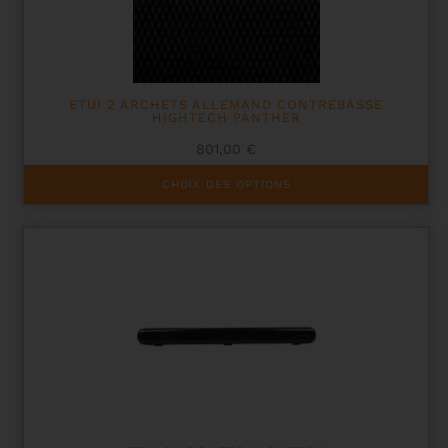
ETUI 2 ARCHETS ALLEMAND CONTREBASSE
HIGHTECH PANTHER
801,00
€
Ce
CHOIX DES OPTIONS
produit
a
plusieurs
variations.
Les
options
peuvent
être
choisies
sur
la
page
du
produit