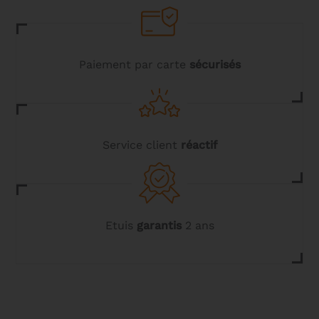
Les
options
peuvent
être
choisies
Paiement par carte
sécurisés
sur
la
page
du
produit
Service client
réactif
Etuis
garantis
2 ans