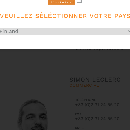
pascaline.michon@bam
EN CHARGE DE :
VEUILLEZ SÉLÉCTIONNER VOTRE PAY
Allemagne, Autriche, Af
du Sud, Belgique, Dane
Finlande, Grèce, Irlande
Japon, Luxemburg, Pays
République Tchèque, Sui
Suède, Slovaquie, Roya
Uni, Norvège, Turquie
SIMON LECLERC
COMMERCIAL
TÉLÉPHONE
+33 (0)2 31 24 55 20
FAX
+33 (0)2 31 24 55 20
MAIL