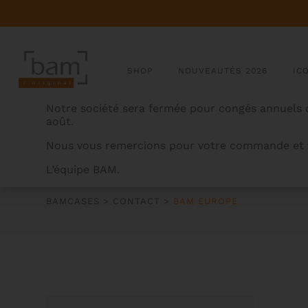
SHOP
NOUVEAUTÉS 2026
IC
Notre société sera fermée pour congés annuels d
août.
Nous vous remercions pour votre commande et v
L’équipe BAM.
BAM EUROPE
BAMCASES
>
CONTACT
>
BAM EUROPE