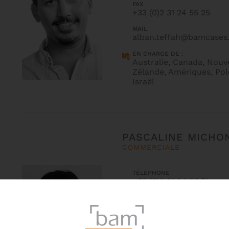
FAX
+33 (0)2 31 24 55 25
MAIL
alban.teffah@bamcases
EN CHARGE DE :
Australie, Canada, Nouv
Zélande, Amériques, Pol
Israël
PASCALINE MICHO
COMMERCIALE
TÉLÉPHONE
+33 (0)2 31 24 93 71
FAX
+33 (0)2 31 24 93 71
MAIL