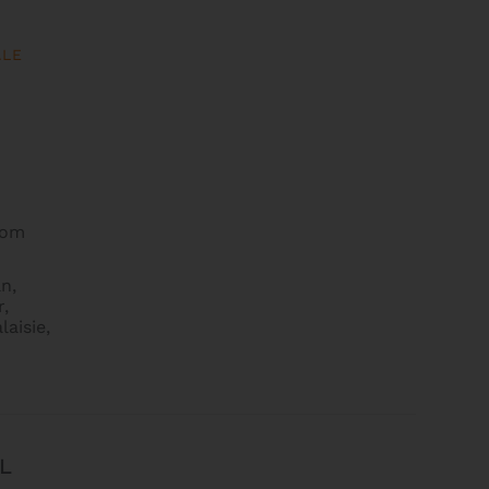
ALE
com
n,
,
laisie,
L