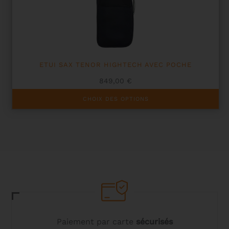
ETUI SAX TENOR HIGHTECH AVEC POCHE
849,00
€
Ce
CHOIX DES OPTIONS
produit
a
plusieurs
variations.
Les
options
peuvent
être
choisies
sur
la
page
du
Paiement par carte
sécurisés
produit