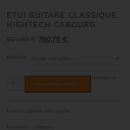
ETUI GUITARE CLASSIQUE
HIGHTECH CABOURG
Le
Le
931,00
€
760,75
€
prix
prix
initial
actuel
COULEUR
était :
est :
931,00 €.
760,75 €.
QUANTITÉ
ALTERNATIVE:
DE
AJOUTER AU PANIER
ETUI
GUITARE
CLASSIQUE
HIGHTECH
CABOURG
Protection optimale, poids minimal.
REFERENCE : CAB8002XL