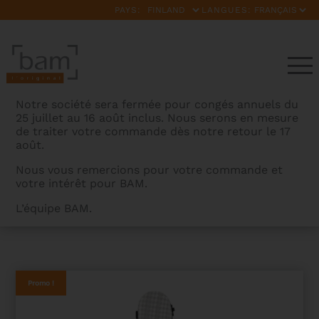
PAYS:
LANGUES:
Notre société sera fermée pour congés annuels du
25 juillet au 16 août inclus. Nous serons en mesure
de traiter votre commande dès notre retour le 17
août.
Nous vous remercions pour votre commande et
votre intérêt pour BAM.
BAMCASES
>
PRODUITS
>
ETUI GUITARE CLASSIQUE
L’équipe BAM.
HIGHTECH CABOURG
Promo !