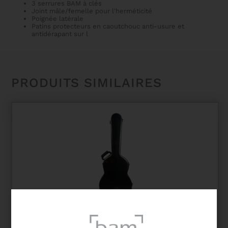
3 serrures BAM à clés
Joint mâle/femelle pour l'herméticité
Poignée latérale
Patins protecteurs en caoutchouc anti-usure et
antidérapant sur l
PRODUITS SIMILAIRES
ETUI GUITARE CLASSIQUE HIGHTECH