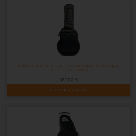
variations.
Les
options
peuvent
être
choisies
sur
la
page
du
produit
HOUSSE AVION POUR ÉTUI GUITARE CLASSIQUE
HIGHTECH – NOIR
367,00
€
AJOUTER AU PANIER