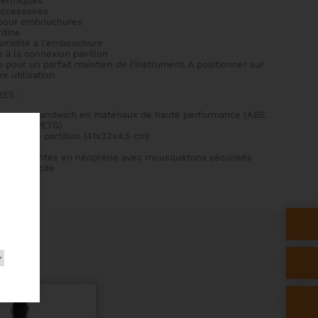
thermiques
accessoires
pour embouchures
rdine
humidité à l'embouchure
e à la connexion pavillon
 pour un parfait maintien de l'instrument. A positionner sur
e utilisation.
ES :
ructure sandwich en matériaux de haute performance (ABS,
réthane, PETG)
une poche partition (41x32x4,5 cm)
osant
antidérapantes en néoprène avec mousquetons sécurisés
l'herméticité
S