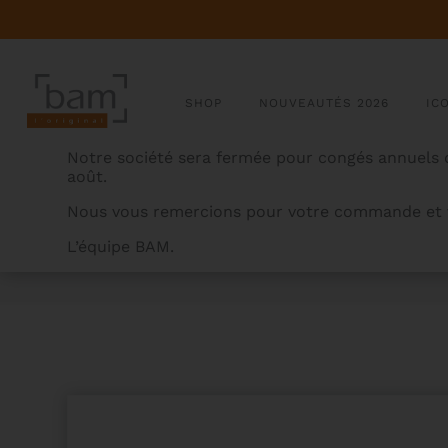
SHOP
NOUVEAUTÉS 2026
IC
Notre société sera fermée pour congés annuels d
août.
Nous vous remercions pour votre commande et v
L’équipe BAM.
BAMCASES
>
PRODUITS
>
ETUI COR D’HARMONIE H