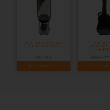
ETUI CLARINETTE BASSE
ETUI GUI
À L’UT HIGHTECH
DREADNO
HIGHTE
Le
992,00
€
571
816,00
€
pri
Ce
init
CHOIX DES OPTIONS
AJOUTER AU 
produit
étai
a
816
plusieurs
variations.
Les
options
peuvent
être
choisies
sur