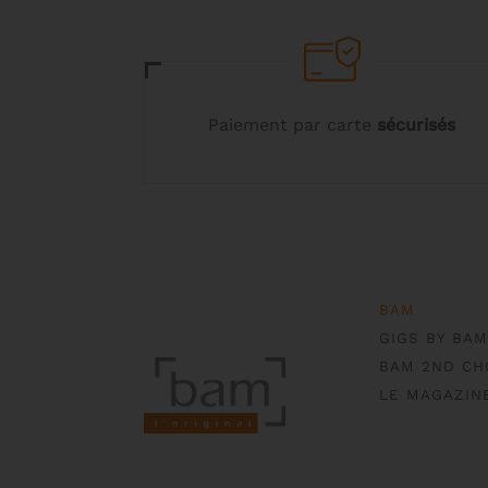
la
page
du
produit
Paiement par carte
sécurisés
BAM
GIGS BY BAM
BAM 2ND CH
LE MAGAZIN