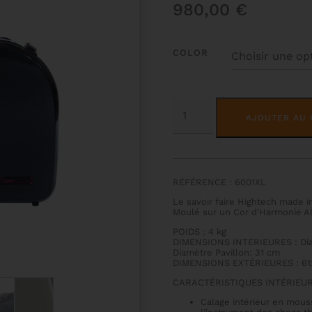
980,00
€
COLOR
QUANTITÉ
DE
AJOUTER AU 
ETUI
COR
D'HARMONIE
HIGHTECH
RÉFÉRENCE : 6001XL
Le savoir faire Hightech made i
Moulé sur un Cor d'Harmonie A
POIDS : 4 kg
DIMENSIONS INTÉRIEURES : Dia
Diamètre Pavillon: 31 cm
DIMENSIONS EXTÉRIEURES : 61
CARACTÉRISTIQUES INTÉRIEUR
Calage intérieur en mous