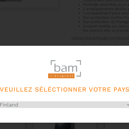
l'instrument des chocs 
Pochette amovible pour 
2 emplacements dédiés 
1 compartiment pour sou
Sur-protection contre l'
Sur-protection du filetag
Coussin mobile sur velcro
les pistons dès la premièr
CARACTÉRISTIQUES EXTÉRIEUR
Coques Hightech Bam: st
mousse à injectée polyu
Coussin dorsal incluant 
Poignée latérale bicomp
2 sangles confortables 
Joint mâle/femelle pour 
3 serrures BAM à clés
VEUILLEZ SÉLÉCTIONNER VOTRE PAY