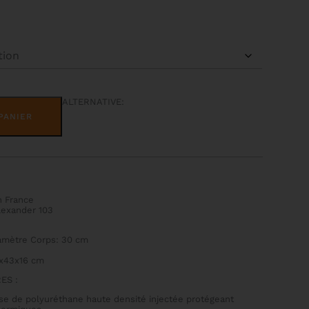
ALTERNATIVE:
PANIER
n France
lexander 103
mètre Corps: 30 cm
x43x16 cm
ES :
se de polyuréthane haute densité injectée protégeant