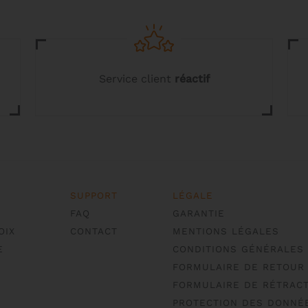
la
la
page
page
du
du
produit
produit
Service client
réactif
SUPPORT
LÉGALE
FAQ
GARANTIE
OIX
CONTACT
MENTIONS LÉGALES
E
CONDITIONS GÉNÉRALES
FORMULAIRE DE RETOUR
FORMULAIRE DE RÉTRACT
PROTECTION DES DONNÉ