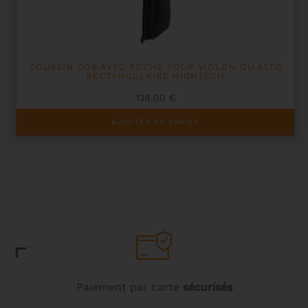
la
page
du
produit
COUSSIN DOS AVEC POCHE POUR VIOLON OU ALTO
RECTANGULAIRE HIGHTECH
138,00
€
AJOUTER AU PANIER
Paiement par carte
sécurisés