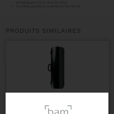
antidérapant sur le dos de l'étui
Pochette partitions exterieure format A4
PRODUITS SIMILAIRES
ETUI VIOLON HIGHTECH RECTANGULAIRE SANS
POCHE
915,00
€