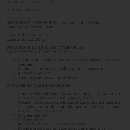
RÉFÉRENCE : PANT2011XL
PANTHER
Feel The Difference
POIDS : 3.1 kg
DIMENSIONS INTÉRIEURES : Longueur totale: 61 cm
Longueur du corps: 38 cm
Largeur du haut: 22 cm
Largeur du bas: 22 cm
DIMENSIONS EXTÉRIEURES : 77x25x16 cm
CARACTÉRISTIQUES INTÉRIEURES :
Suspension de l'instrument sur des coussins de mousse
injectée
Pochette intérieure amovible pour accessoires
4 attaches archet
Attache pour coussin type «Kun»
CARACTÉRISTIQUES EXTÉRIEURES :
Coques Hightech Bam: structure sandwich en matériaux
de haute performance (ABS, Airex, PETG)
Résistance exceptionnelle aux chocs et grande légèreté
2 sangles confortables antidérapantes en néoprène avec
mousquetons sécurisés
Poignée latérale
Poignée métro
Joint mâle/femelle pour l'herméticité
Patins protecteurs en caoutchouc anti-usure et