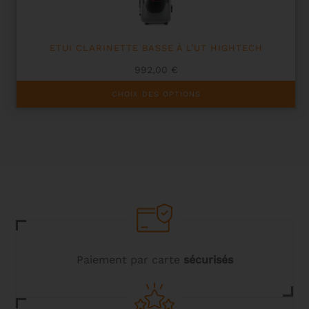
page
du
produit
ETUI CLARINETTE BASSE À L’UT HIGHTECH
992,00
€
Ce
CHOIX DES OPTIONS
produit
a
plusieurs
variations.
Les
options
peuvent
être
choisies
sur
la
page
du
Paiement par carte
sécurisés
produit