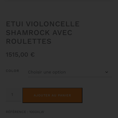
ETUI VIOLONCELLE
SHAMROCK AVEC
ROULETTES
1515,00
€
COLOR
QUANTITÉ
ALTERNATIVE:
DE
AJOUTER AU PANIER
ETUI
VIOLONCELLE
SHAMROCK
AVEC
RÉFÉRENCE : 1003XLW
ROULETTES