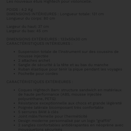
Les nouveaux étuis Hightech pour violoncelle.
POIDS : 4.2 Kg
DIMENSIONS INTÉRIEURES : Longueur totale: 131 cm
Longueur du corps: 80 cm
Largeur du haut: 37 cm
Largeur du bas: 45 cm
DIMENSIONS EXTÉRIEURES : 133x50x30 cm
CARACTÉRISTIQUES INTÉRIEURES :
Suspension totale de l'instrument sur des coussins de
mousse injectée
2 attaches archet
Sangle de sécurité à la tête et au bas du manche
Ruban élastique pour tenir la pique pendant les voyages
Pochette pour cordes
CARACTÉRISTIQUES EXTÉRIEURES :
Coques Hightech Bam: structure sandwich en matériaux
de haute performance (ABS, mousse injectée
polyuréthane, PETG)
Résistance exceptionnelle aux chocs et grande légèreté
Poignée latérale bicomposant très confortable
5 serrures BAM à clés
Joint mâle/femelle pour l'herméticité
Design moderne personnalisé par un logo "graffiti"
2 sangles confortables antidérapantes en néoprène avec
mousquetons sécurisés