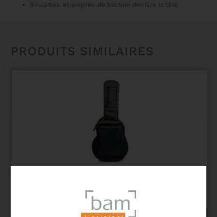
Roulettes, et poignée de traction derrière la tête
PRODUITS SIMILAIRES
HOUSSE AVION POUR ÉTUI GUITARE MANOUCHE
TYPE SELMER HIGHTECH – NOIR
367,00
€