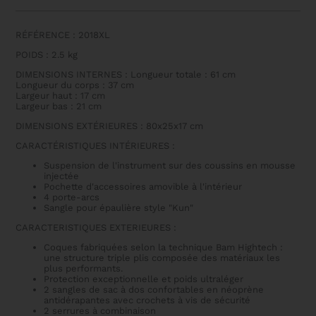
HIGTECH
RÉFÉRENCE : 2018XL
POIDS : 2.5 kg
DIMENSIONS INTERNES : Longueur totale : 61 cm
Longueur du corps : 37 cm
Largeur haut : 17 cm
Largeur bas : 21 cm
DIMENSIONS EXTÉRIEURES : 80x25x17 cm
CARACTÉRISTIQUES INTÉRIEURES :
Suspension de l'instrument sur des coussins en mousse
injectée
Pochette d'accessoires amovible à l'intérieur
4 porte-arcs
Sangle pour épaulière style "Kun"
CARACTERISTIQUES EXTERIEURES :
Coques fabriquées selon la technique Bam Hightech :
une structure triple plis composée des matériaux les
plus performants.
Protection exceptionnelle et poids ultraléger
2 sangles de sac à dos confortables en néoprène
antidérapantes avec crochets à vis de sécurité
2 serrures à combinaison