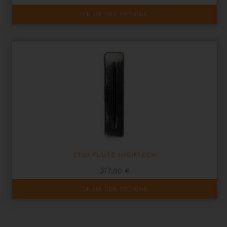
Ce
CHOIX DES OPTIONS
produit
a
plusieurs
variations.
Les
options
peuvent
être
choisies
sur
la
page
du
produit
ETUI FLUTE HIGHTECH
377,00
€
Ce
CHOIX DES OPTIONS
produit
a
plusieurs
variations.