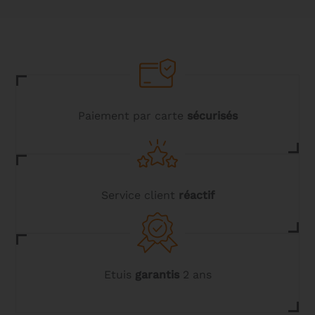
Les
options
peuvent
être
choisies
sur
la
page
du
Paiement par carte
sécurisés
produit
Service client
réactif
Etuis
garantis
2 ans