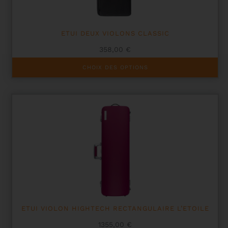
ETUI DEUX VIOLONS CLASSIC
358,00
€
Ce
CHOIX DES OPTIONS
produit
a
plusieurs
variations.
Les
options
peuvent
être
choisies
sur
la
page
du
produit
ETUI VIOLON HIGHTECH RECTANGULAIRE L’ETOILE
1355,00
€