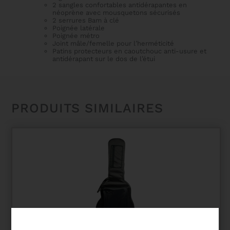
2 sangles confortables antidérapantes en
néoprène avec mousquetons sécurisés
2 serrures Bam à clé
Poignée latérale
Poignée métro
Joint mâle/femelle pour l’herméticité
Patins protecteurs en caoutchouc anti-usure et
antidérapant sur le dos de l’étui
PRODUITS SIMILAIRES