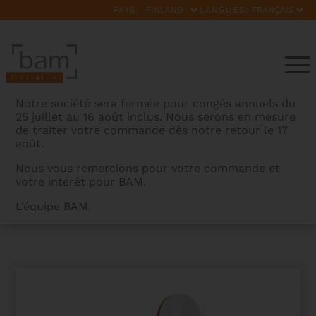
PAYS:
LANGUES:
Notre société sera fermée pour congés annuels du
25 juillet au 16 août inclus. Nous serons en mesure
de traiter votre commande dès notre retour le 17
août.
Nous vous remercions pour votre commande et
votre intérêt pour BAM.
BAMCASES
>
PRODUITS
>
SUPREME ICE HIGHTECH
L’équipe BAM.
CONTOURED VIOLIN CASE