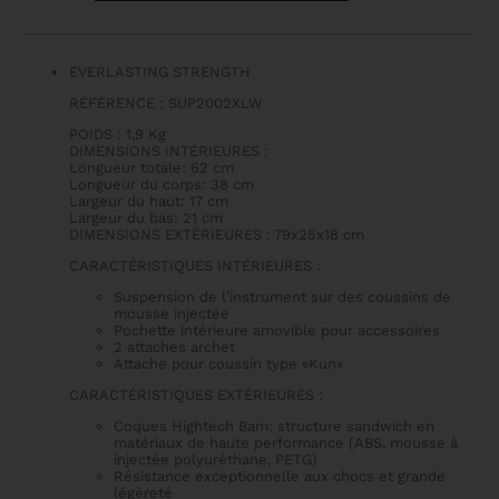
HIGHTECH
CONTOURED
VIOLIN
CASE
EVERLASTING STRENGTH
RÉFÉRENCE : SUP2002XLW
POIDS : 1,9 Kg
DIMENSIONS INTÉRIEURES :
Longueur totale: 62 cm
Longueur du corps: 38 cm
Largeur du haut: 17 cm
Largeur du bas: 21 cm
DIMENSIONS EXTÉRIEURES : 79x25x18 cm
CARACTÉRISTIQUES INTÉRIEURES :
Suspension de l’instrument sur des coussins de
mousse injectée
Pochette intérieure amovible pour accessoires
2 attaches archet
Attache pour coussin type «Kun»
CARACTÉRISTIQUES EXTÉRIEURES :
Coques Hightech Bam: structure sandwich en
matériaux de haute performance (ABS, mousse à
injectée polyuréthane, PETG)
Résistance exceptionnelle aux chocs et grande
légèreté