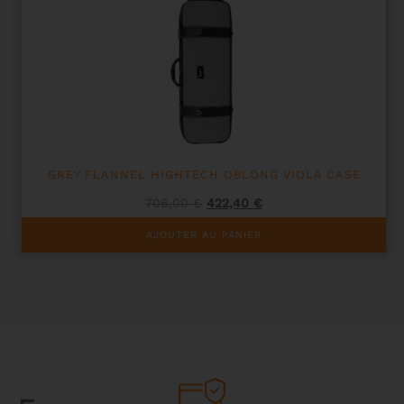
peuvent
être
choisies
sur
la
page
du
produit
GREY FLANNEL HIGHTECH OBLONG VIOLA CASE
Le
Le
706,00
€
422,40
€
prix
prix
initial
actuel
AJOUTER AU PANIER
était :
est :
706,00 €.
422,40 €.