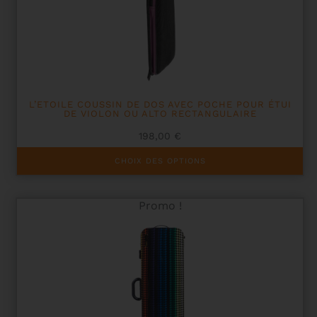
être
choisies
sur
la
page
du
produit
L’ETOILE COUSSIN DE DOS AVEC POCHE POUR ÉTUI
DE VIOLON OU ALTO RECTANGULAIRE
198,00
€
Ce
CHOIX DES OPTIONS
produit
a
plusieurs
Promo !
variations.
Les
options
peuvent
être
choisies
sur
la
page