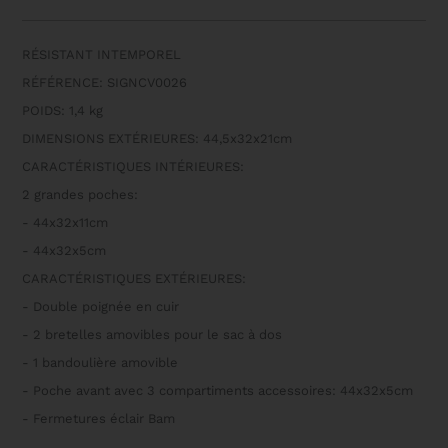
FOR
2
CLARINETS
RÉSISTANT INTEMPOREL
HIGHTECH
HARD-
RÉFÉRENCE: SIGNCV0026
SHELL
CASE
POIDS: 1,4 kg
DIMENSIONS EXTÉRIEURES: 44,5x32x21cm
CARACTÉRISTIQUES INTÉRIEURES:
2 grandes poches:
- 44x32x11cm
- 44x32x5cm
CARACTÉRISTIQUES EXTÉRIEURES:
- Double poignée en cuir
- 2 bretelles amovibles pour le sac à dos
- 1 bandoulière amovible
- Poche avant avec 3 compartiments accessoires: 44x32x5cm
- Fermetures éclair Bam