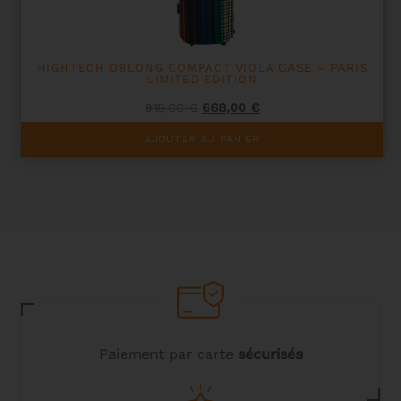
du
produit
HIGHTECH OBLONG COMPACT VIOLA CASE – PARIS
LIMITED EDITION
Le
Le
915,00
€
668,00
€
prix
prix
initial
actuel
AJOUTER AU PANIER
était :
est :
915,00 €.
668,00 €.
Paiement par carte
sécurisés