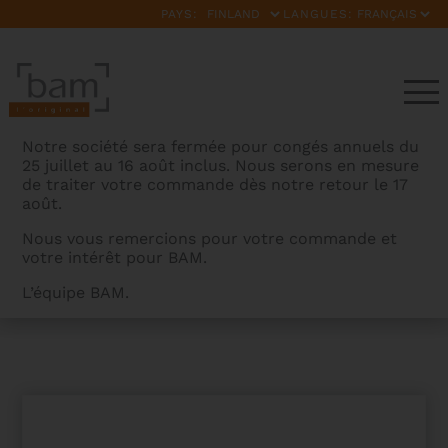
PAYS:
LANGUES:
Notre société sera fermée pour congés annuels du
25 juillet au 16 août inclus. Nous serons en mesure
de traiter votre commande dès notre retour le 17
août.
Nous vous remercions pour votre commande et
votre intérêt pour BAM.
BAMCASES
>
PRODUITS
>
SIGNATURE WEEKENDER
L’équipe BAM.
BRIEFCASE FOR 2 CLARINETS HIGHTECH HARD-SHELL
CASE