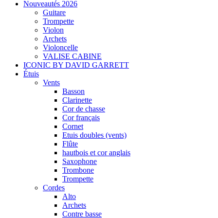
Nouveautés 2026
Guitare
Trompette
Violon
Archets
Violoncelle
VALISE CABINE
ICONIC BY DAVID GARRETT
Étuis
Vents
Basson
Clarinette
Cor de chasse
Cor français
Cornet
Etuis doubles (vents)
Flûte
hautbois et cor anglais
Saxophone
Trombone
Trompette
Cordes
Alto
Archets
Contre basse