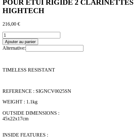
POUR ETUI RIGIDE 2 CLARINETTES
HIGHTECH
216,00
€
quantité
de
Ajouter au panier
MALETTE
Alternative:
WEEKENDER
SIGNATURE
POUR
ETUI
TIMELESS RESISTANT
RIGIDE
2
CLARINETTES
HIGHTECH
REFERENCE : SIGNCV0025SN
WEIGHT
:
1.1kg
OUTSIDE DIMENSIONS
:
45x22x17cm
INSIDE FEATURES
: