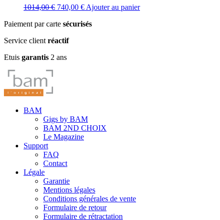
Le
Le
1014,00
€
740,00
€
Ajouter au panier
prix
prix
Paiement par carte
sécurisés
initial
actuel
était :
est :
Service client
réactif
1014,00 €.
740,00 €.
Etuis
garantis
2 ans
BAM
Gigs by BAM
BAM 2ND CHOIX
Le Magazine
Support
FAQ
Contact
Légale
Garantie
Mentions légales
Conditions générales de vente
Formulaire de retour
Formulaire de rétractation