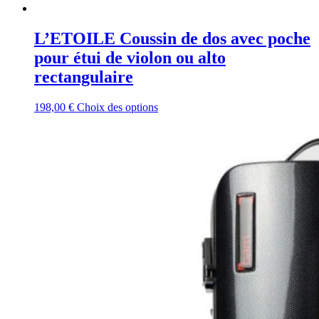
L’ETOILE Coussin de dos avec poche
pour étui de violon ou alto
rectangulaire
Ce
198,00
€
Choix des options
produit
a
plusieurs
variations.
Les
options
peuvent
être
choisies
sur
la
page
du
produit