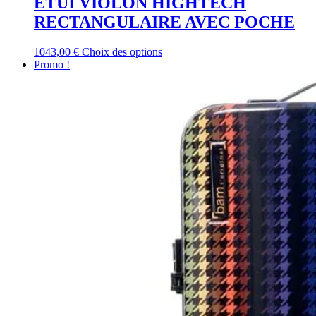
ETUI VIOLON HIGHTECH
RECTANGULAIRE AVEC POCHE
Ce
1043,00
€
Choix des options
produit
Promo !
a
plusieurs
variations.
Les
options
peuvent
être
choisies
sur
la
page
du
produit