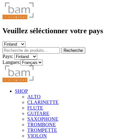
Veuillez séléctionner votre pays
Recherche
Recherche
pour :
Pays:
Langues:
SHOP
ALTO
CLARINETTE
FLUTE
GUITARE
SAXOPHONE
TROMBONE
TROMPETTE
VIOLON