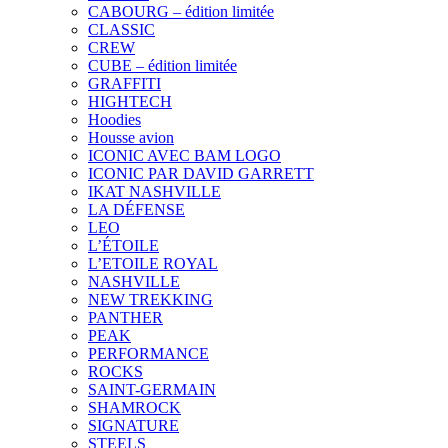
CABOURG – édition limitée
CLASSIC
CREW
CUBE – édition limitée
GRAFFITI
HIGHTECH
Hoodies
Housse avion
ICONIC AVEC BAM LOGO
ICONIC PAR DAVID GARRETT
IKAT NASHVILLE
LA DÉFENSE
LEO
L’ÉTOILE
L’ETOILE ROYAL
NASHVILLE
NEW TREKKING
PANTHER
PEAK
PERFORMANCE
ROCKS
SAINT-GERMAIN
SHAMROCK
SIGNATURE
STEELS