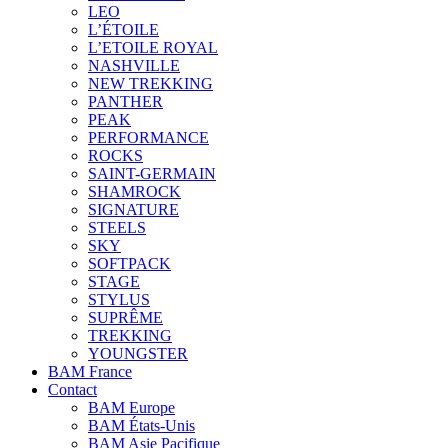
LEO
L’ÉTOILE
L’ETOILE ROYAL
NASHVILLE
NEW TREKKING
PANTHER
PEAK
PERFORMANCE
ROCKS
SAINT-GERMAIN
SHAMROCK
SIGNATURE
STEELS
SKY
SOFTPACK
STAGE
STYLUS
SUPRÊME
TREKKING
YOUNGSTER
BAM France
Contact
BAM Europe
BAM États-Unis
BAM Asie Pacifique