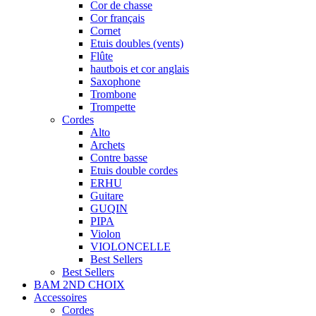
Cor de chasse
Cor français
Cornet
Etuis doubles (vents)
Flûte
hautbois et cor anglais
Saxophone
Trombone
Trompette
Cordes
Alto
Archets
Contre basse
Etuis double cordes
ERHU
Guitare
GUQIN
PIPA
Violon
VIOLONCELLE
Best Sellers
Best Sellers
BAM 2ND CHOIX
Accessoires
Cordes