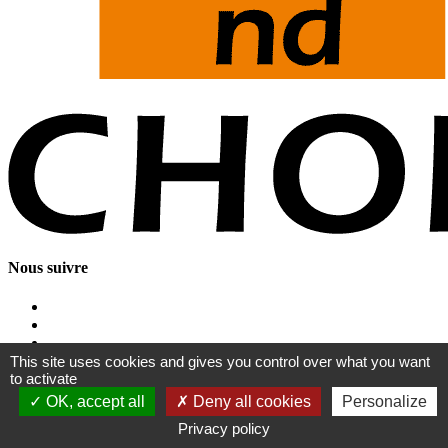
Nous suivre
This site uses cookies and gives you control over what you want
Copyright © Bamcases 2026 -
Mentions légales
-
Conditions
to activate
générales de vente
-
Réalisé par Tokiz Digital
-
Comment référencer
OK, accept all
Deny all cookies
Personalize
son site internet
-
Gestions des Cookies
Privacy policy