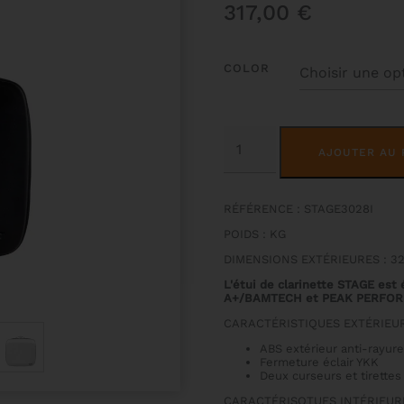
317,00
€
COLOR
QUANTITÉ
DE
AJOUTER AU 
ETUI
2
CLARINETTES
SIB/LA
RÉFÉRENCE : STAGE3028I
STAGE
POIDS : KG
DIMENSIONS EXTÉRIEURES : 3
L'étui de clarinette STAGE est
A+/BAMTECH et PEAK PERFO
CARACTÉRISTIQUES EXTÉRIEUR
ABS extérieur anti-rayur
Fermeture éclair YKK
Deux curseurs et tirettes
CARACTÉRISQTUES INTÉRIEURE