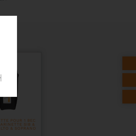
S
TTE POUR 1 BEC
ARINETTE SIB &
 ALTO & SOPRANO