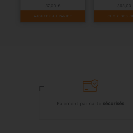
37,00
€
363,00
Ce
AJOUTER AU PANIER
CHOIX DES O
produit
a
plusieurs
variations.
Les
options
peuvent
être
choisies
sur
la
page
du
produit
Paiement par carte
sécurisés