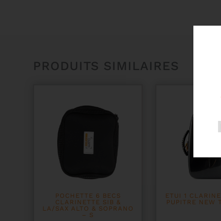
PRODUITS SIMILAIRES
POCHETTE 6 BECS
ETUI 1 CLARINE
CLARINETTE SIB &
PUPITRE NEW 
LA/SAX ALTO & SOPRANO
– S