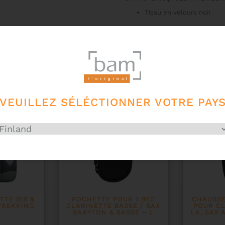
Tissu en velours noir
VEUILLEZ SÉLÉCTIONNER VOTRE PAY
TTE SIB &
POCHETTE POUR 1 BEC
CHAUSSE
TREKKING
CLARINETTE BASSE / SAX
POUR CL
BARYTON & BASSE – L
LA, SAX