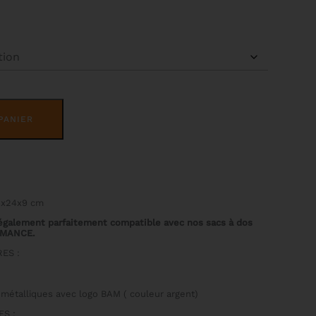
ALTERNATIVE:
PANIER
2x24x9 cm
 également parfaitement compatible avec nos sacs à dos
RMANCE.
ES :
e
 métalliques avec logo BAM ( couleur argent)
S :