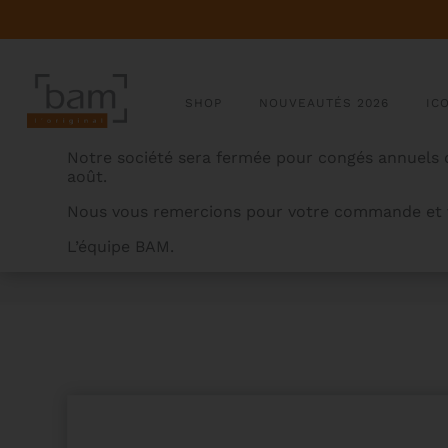
SHOP
NOUVEAUTÉS 2026
IC
Notre société sera fermée pour congés annuels d
août.
Nous vous remercions pour votre commande et v
L’équipe BAM.
BAMCASES
>
PRODUITS
>
ETUI 2 CLARINETTES SIB/