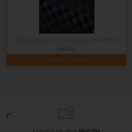
ETUI SAX ALTO HIGHTECH SANS POCHE PANTHER
855,00
€
Ce
CHOIX DES OPTIONS
produit
a
plusieurs
variations.
Les
options
peuvent
être
choisies
sur
la
page
du
Paiement par carte
sécurisés