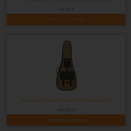
413,00
€
Ce
CHOIX DES OPTIONS
produit
a
plusieurs
variations.
Les
options
peuvent
être
choisies
sur
la
page
du
produit
GIGBAG GUITARE ACOUSTIQUE NASHVILLE
480,00
€
AJOUTER AU PANIER