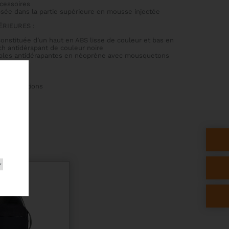
cessoires
ipsée dans la partie supérieure en mousse injectée
RIEURES :
onstituée d’un haut en ABS lisse de couleur et bas en
h antidérapant de couleur noire
ables antidérapantes en néoprène avec mousquetons
our partitions
S