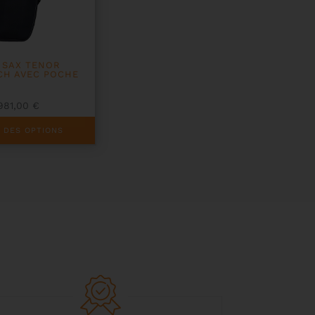
 SAX TENOR
CH AVEC POCHE
981,00
€
 DES OPTIONS