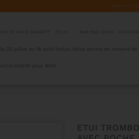
RECHERCHE
POUR :
ONIC BY DAVID GARRETT
ÉTUIS
BAM 2ND CHOIX
ACCESSO
u 25 juillet au 16 août inclus. Nous serons en mesure de
otre intérêt pour BAM.
OFTPACK AVEC POCHE
ETUI TROMB
AVEC POCHE