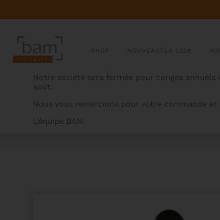
SHOP
NOUVEAUTÉS 2026
IC
Notre société sera fermée pour congés annuels d
août.
Nous vous remercions pour votre commande et v
L’équipe BAM.
BAMCASES
>
PRODUITS
>
ETUI TROMBONE TÉNOR S