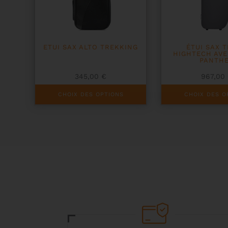
ETUI SAX ALTO TREKKING
ÉTUI SAX 
HIGHTECH AV
PANTH
345,00
€
967,00
Ce
Ce
CHOIX DES OPTIONS
CHOIX DES O
produit
produit
a
a
plusieurs
plusieurs
variations.
variations.
Les
Les
options
options
peuvent
peuvent
être
être
choisies
choisies
sur
sur
la
la
page
page
du
du
produit
produit