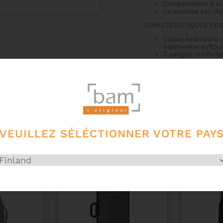
Compartiment à ac
La coulisse est cl
CARACTÉRISTIQUES EXTÉ
Coque extérieure c
élastomère softouc
2 sangles confort
sécurisés
Poignée latérale
Fermeture éclair
Poche extérieure p
VEUILLEZ SÉLÉCTIONNER VOTRE PAY