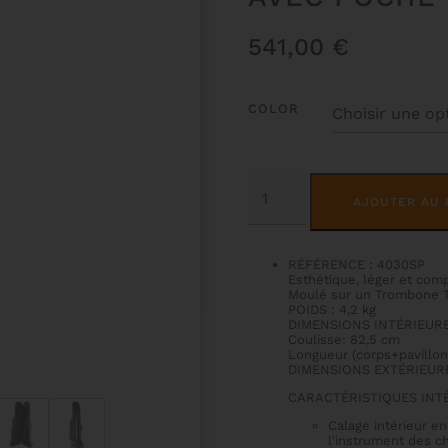
541,00
€
COLOR
QUANTITÉ
DE
AJOUTER AU 
ETUI
TROMBONE
TÉNOR
SOFTPACK
RÉFÉRENCE : 4030SP
AVEC
Esthétique, léger et compa
POCHE
Moulé sur un Trombone 
POIDS : 4,2 kg
DIMENSIONS INTÉRIEURES
Coulisse: 82,5 cm
Longueur (corps+pavillon
DIMENSIONS EXTÉRIEURE
CARACTÉRISTIQUES INTÉ
Calage intérieur e
l'instrument des 