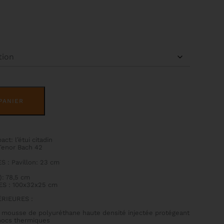
ALTERNATIVE:
PANIER
ct: l’étui citadin
Tenor Bach 42
 : Pavillon: 23 cm
): 78,5 cm
S : 100x32x25 cm
RIEURES :
n mousse de polyuréthane haute densité injectée protégeant
chocs thermiques