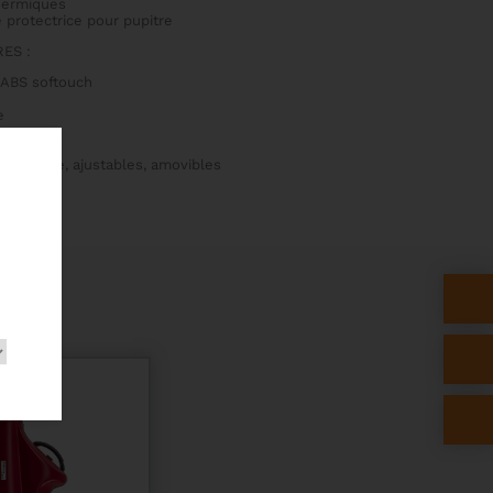
thermiques
protectrice pour pupitre
ES :
ABS softouch
e
coque
épaulière, ajustables, amovibles
S