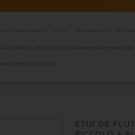
RECHERCHE
POUR :
ONIC BY DAVID GARRETT
ÉTUIS
BAM 2ND CHOIX
ACCESSO
u 25 juillet au 16 août inclus. Nous serons en mesure de
otre intérêt pour BAM.
UT) + PICCOLO + PUPITRE – NOIR
ETUI DE FLUT
PICCOLO + P