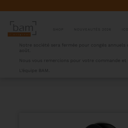
SHOP
NOUVEAUTÉS 2026
IC
Notre société sera fermée pour congés annuels d
août.
Nous vous remercions pour votre commande et v
L’équipe BAM.
BAMCASES
>
PRODUITS
>
ETUI DE FLUTE (PATTE D’