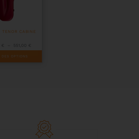
X TENOR CABINE
Plage
0
€
–
551,00
€
de
prix :
 DES OPTIONS
450,00 €
à
551,00 €