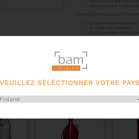
l'instrument des chocs 
Compartiment + pochette 
CARACTÉRISTIQUES EXTÉRIEUR
Coque thermoformée en 
Coussin dos respirant
Poche partition extérieur
Fermeture éclair
Poignée moulée dans la 
2 sangles sac à dos avec 
COULEUR : Noir
VEUILLEZ SÉLÉCTIONNER VOTRE PAY