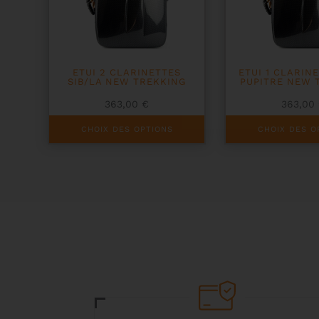
ETUI 2 CLARINETTES
ETUI 1 CLARINE
SIB/LA NEW TREKKING
PUPITRE NEW 
363,00
€
363,00
Ce
Ce
CHOIX DES OPTIONS
CHOIX DES O
produit
produit
a
a
plusieurs
plusieurs
variations.
variations.
Les
Les
options
options
peuvent
peuvent
être
être
choisies
choisies
sur
sur
la
la
page
page
du
du
produit
produit