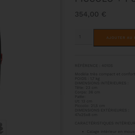
354,00
€
QUANTITÉ
DE
AJOUTER AU 
ETUI
DE
FLUTE
(PATTE
D'UT)
+
RÉFÉRENCE : 4010S
PICCOLO
+
Modèle très compact et confor
PUPITRE
POIDS : 1,7 kg
-
DIMENSIONS INTÉRIEURES :
NOIR
Tête: 23 cm
Corps: 36 cm
Patte:
Ut: 13 cm
Piccolo: 21,5 cm
DIMENSIONS EXTÉRIEURES :
47x25x8 cm
CARACTÉRISTIQUES INTÉRIEUR
Calage intérieur en mous