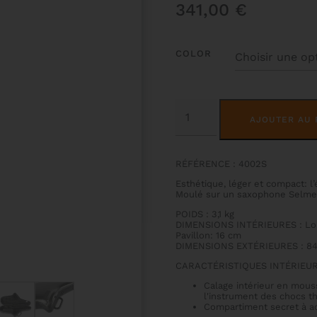
341,00
€
COLOR
QUANTITÉ
DE
AJOUTER AU 
ETUI
SAX
TÉNOR
SOFTPACK
RÉFÉRENCE : 4002S
Esthétique, léger et compact: l’é
Moulé sur un saxophone Selme
POIDS : 3,1 kg
DIMENSIONS INTÉRIEURES : Lo
Pavillon: 16 cm
DIMENSIONS EXTÉRIEURES : 8
CARACTÉRISTIQUES INTÉRIEUR
Calage intérieur en mous
l'instrument des chocs 
Compartiment secret à a