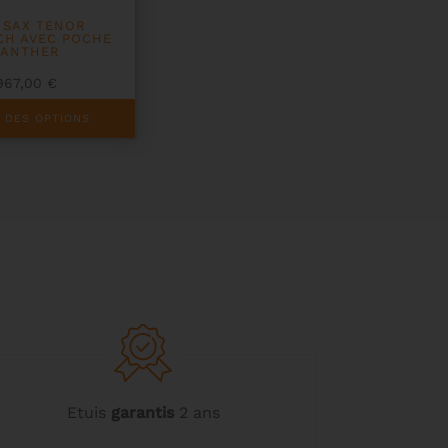
 SAX TENOR
CH AVEC POCHE
PANTHER
967,00
€
 DES OPTIONS
Etuis
garantis
2 ans