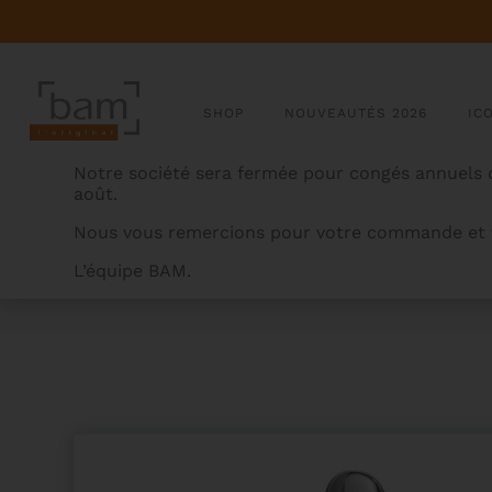
SHOP
NOUVEAUTÉS 2026
IC
Notre société sera fermée pour congés annuels d
août.
Nous vous remercions pour votre commande et v
L’équipe BAM.
BAMCASES
>
PRODUITS
>
ETUI SAX TÉNOR SOFTPA