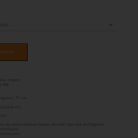
ALTERNATIVE:
PANIER
tui citadin
r M6.
ngueur: 77 cm
4x33x18 cm
ES :
se de polyuréthane haute densité injectée protégeant
thermiques
ccessoires