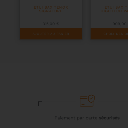
ETUI SAX TÉNOR
ÉTUI SAX 
SIGNATURE
HIGHTECH P
315,00
€
909,0
Ce
AJOUTER AU PANIER
CHOIX DES O
produit
a
plusieurs
variations.
Les
options
peuvent
être
choisies
sur
la
page
du
produit
Paiement par carte
sécurisés