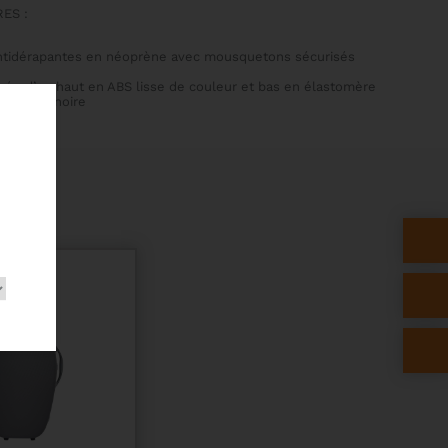
ES :
antidérapantes en néoprène avec mousquetons sécurisés
uée d’un haut en ABS lisse de couleur et bas en élastomère
 couleur noire
S