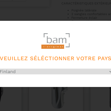
CARACTÉRISTIQUES EXTÉRIEUR
Poignée latérale
2 sangles confortables 
Fermeture éclair
Coque extérieure constit
softouch antidérapant de
VEUILLEZ SÉLÉCTIONNER VOTRE PAY