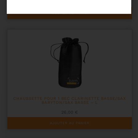
33,00
€
AJOUTER AU PANIER
CHAUSSETTE POUR 1 BEC CLARINETTE BASSE/SAX
BARYTON/SAX BASSE – L
26,00
€
AJOUTER AU PANIER