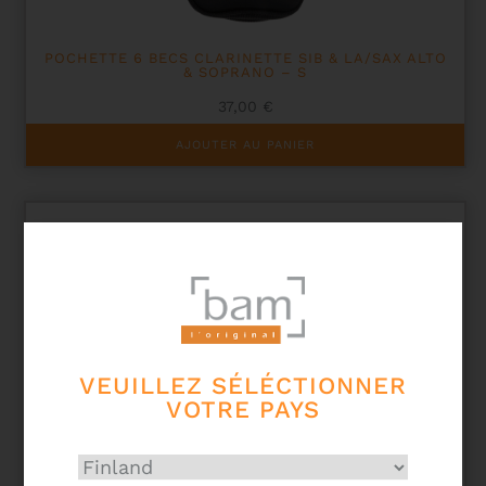
POCHETTE 6 BECS CLARINETTE SIB & LA/SAX ALTO
& SOPRANO – S
37,00
€
AJOUTER AU PANIER
VEUILLEZ SÉLÉCTIONNER
VOTRE PAYS
POCHETTE 1 BEC SOIE CLARINETTE BASSE, SAX
BARYTON & BASSE – L