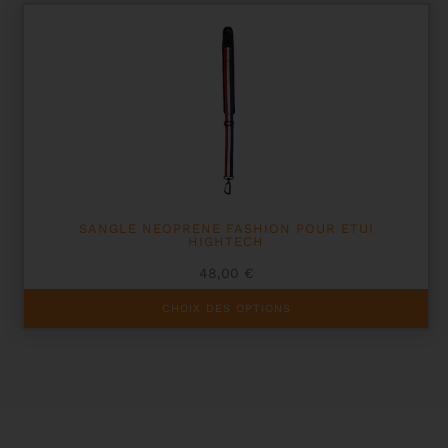
SANGLE NEOPRENE FASHION POUR ETUI
HIGHTECH
48,00
€
Ce
CHOIX DES OPTIONS
produit
a
plusieurs
variations.
Les
options
peuvent