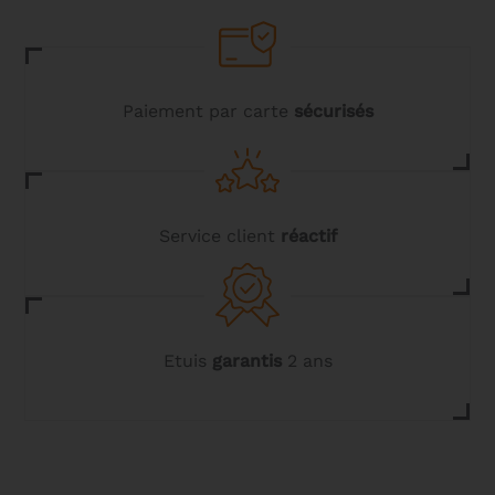
être
choisies
sur
la
page
du
Paiement par carte
sécurisés
produit
Service client
réactif
Etuis
garantis
2 ans