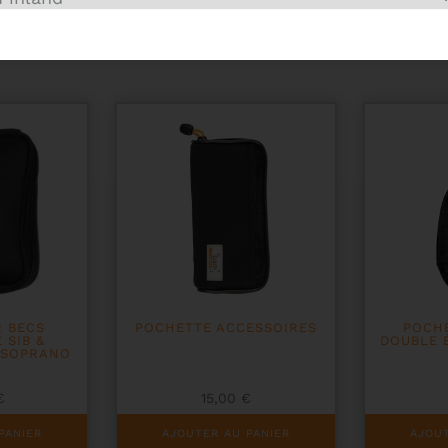
2 BECS
POCHETTE ACCESSOIRES
POCHE
 SIB &
DOUBLE 
& SOPRANO
€
15,00
€
PANIER
AJOUTER AU PANIER
AJOUT