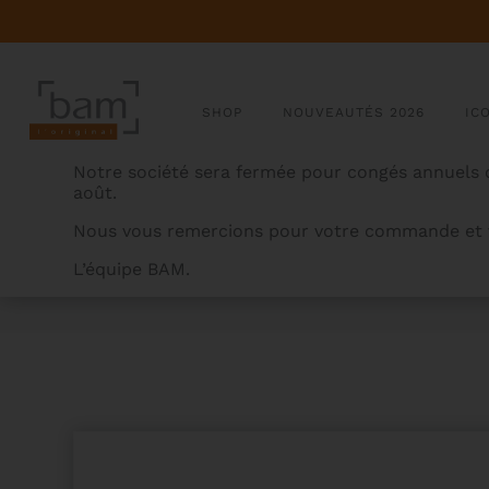
SHOP
NOUVEAUTÉS 2026
IC
Notre société sera fermée pour congés annuels d
août.
Nous vous remercions pour votre commande et v
L’équipe BAM.
BAMCASES
>
PRODUITS
>
COUSSIN ERGONOMIQUE P