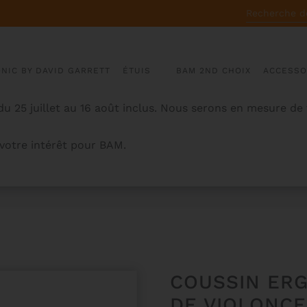
RECHERCHE
POUR :
ONIC BY DAVID GARRETT
ÉTUIS
BAM 2ND CHOIX
ACCESSO
u 25 juillet au 16 août inclus. Nous serons en mesure de
otre intérêt pour BAM.
OUR ÉTUI DE VIOLONCELLE
COUSSIN ER
DE VIOLONCE