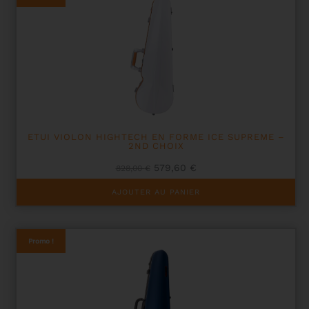
ETUI VIOLON HIGHTECH EN FORME ICE SUPREME –
2ND CHOIX
Le
Le
579,60
€
828,00
€
prix
prix
initial
actuel
AJOUTER AU PANIER
était :
est :
828,00 €.
579,60 €.
Promo !