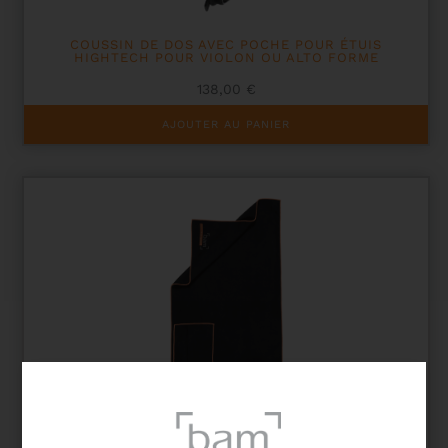
COUSSIN DE DOS AVEC POCHE POUR ÉTUIS
HIGHTECH POUR VIOLON OU ALTO FORME
138,00
€
AJOUTER AU PANIER
CHIFFON MICROFIBRE POUR INSTRUMENT À
CORDES – TAILLE M 30*40 CM
11,00
€