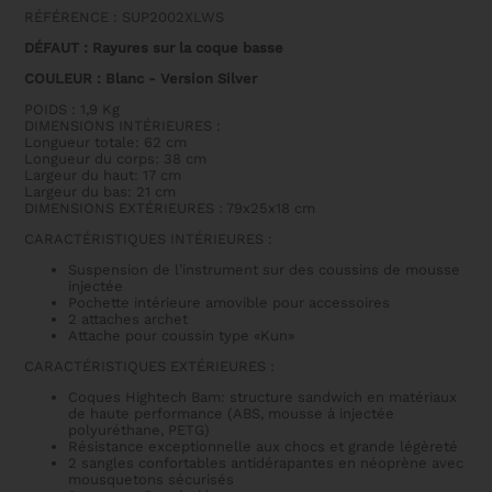
-
RÉFÉRENCE : SUP2002XLWS
2ND
CHOIX
DÉFAUT : Rayures sur la coque basse
COULEUR : Blanc - Version Silver
POIDS : 1,9 Kg
DIMENSIONS INTÉRIEURES :
Longueur totale: 62 cm
Longueur du corps: 38 cm
Largeur du haut: 17 cm
Largeur du bas: 21 cm
DIMENSIONS EXTÉRIEURES : 79x25x18 cm
CARACTÉRISTIQUES INTÉRIEURES :
Suspension de l’instrument sur des coussins de mousse
injectée
Pochette intérieure amovible pour accessoires
2 attaches archet
Attache pour coussin type «Kun»
CARACTÉRISTIQUES EXTÉRIEURES :
Coques Hightech Bam: structure sandwich en matériaux
de haute performance (ABS, mousse à injectée
polyuréthane, PETG)
Résistance exceptionnelle aux chocs et grande légèreté
2 sangles confortables antidérapantes en néoprène avec
mousquetons sécurisés