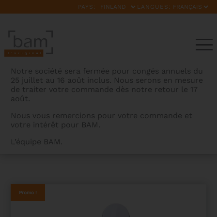
PAYS:
LANGUES:
Notre société sera fermée pour congés annuels du
25 juillet au 16 août inclus. Nous serons en mesure
de traiter votre commande dès notre retour le 17
août.
Nous vous remercions pour votre commande et
votre intérêt pour BAM.
BAMCASES
>
PRODUITS
>
ETUI VIOLON HIGHTECH EN
L’équipe BAM.
FORME ICE SUPREME – 2ND CHOIX
Promo !