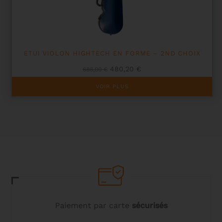
ETUI VIOLON HIGHTECH EN FORME – 2ND CHOIX
Le
Le
480,20
€
686,00
€
prix
prix
initial
actuel
VOIR PLUS
était :
est :
686,00 €.
480,20 €.
Paiement par carte
sécurisés