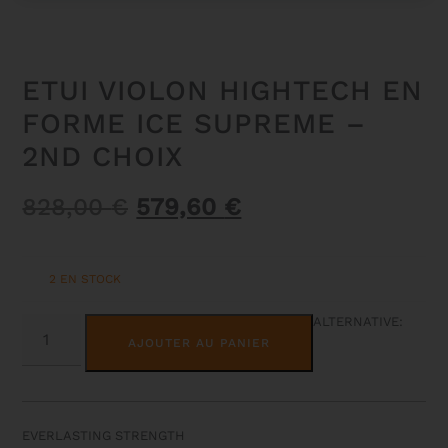
ETUI VIOLON HIGHTECH EN
FORME ICE SUPREME –
2ND CHOIX
Le
Le
828,00
€
579,60
€
prix
prix
initial
actuel
2 EN STOCK
était :
est :
828,00 €.
579,60 €.
QUANTITÉ
ALTERNATIVE:
DE
AJOUTER AU PANIER
ETUI
VIOLON
HIGHTECH
EN
FORME
ICE
EVERLASTING STRENGTH
SUPREME