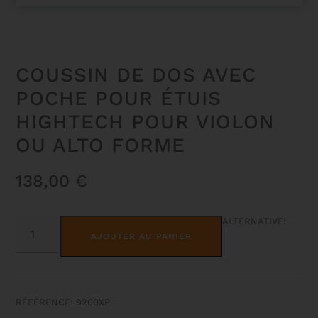
COUSSIN DE DOS AVEC
POCHE POUR ÉTUIS
HIGHTECH POUR VIOLON
OU ALTO FORME
138,00
€
QUANTITÉ
ALTERNATIVE:
DE
AJOUTER AU PANIER
COUSSIN
DE
DOS
AVEC
POCHE
POUR
RÉFÉRENCE: 9200XP
ÉTUIS
HIGHTECH