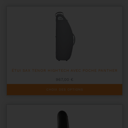
ÉTUI SAX TENOR HIGHTECH AVEC POCHE PANTHER
967,00
€
Ce
CHOIX DES OPTIONS
produit
a
plusieurs
variations.
Les
options
peuvent