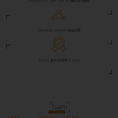
Paiement par carte
sécurisés
produit
Service client
réactif
Etuis
garantis
2 ans
BAM
SUPPORT
LÉGALE