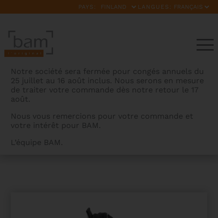
PAYS:
LANGUES:
Notre société sera fermée pour congés annuels du
25 juillet au 16 août inclus. Nous serons en mesure
de traiter votre commande dès notre retour le 17
août.
Nous vous remercions pour votre commande et
votre intérêt pour BAM.
BAMCASES
>
PRODUITS
>
COUSSIN DE DOS AVEC
L’équipe BAM.
POCHE POUR ÉTUIS HIGHTECH POUR VIOLON OU ALTO
FORME