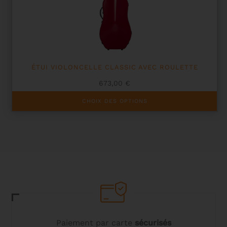
choisies
sur
la
page
du
produit
ÉTUI VIOLONCELLE CLASSIC AVEC ROULETTE
673,00
€
Ce
CHOIX DES OPTIONS
produit
a
plusieurs
variations.
Les
options
peuvent
être
choisies
sur
la
page
du
Paiement par carte
sécurisés