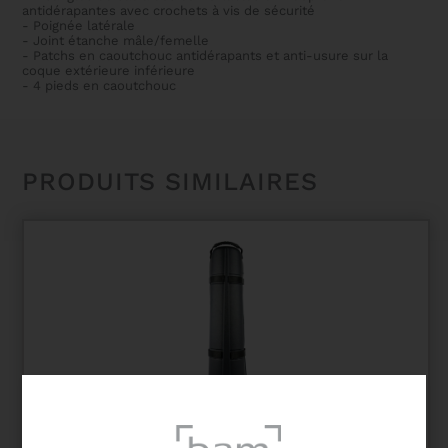
antidérapantes avec crochets à vis de sécurité
- Poignée latérale
- Joint étanche mâle/femelle
- Patchs en caoutchouc antidérapants et anti-usure sur la
coque extérieure inférieure
- 4 pieds en caoutchouc
PRODUITS SIMILAIRES
ETUI DE SOPRANO HIP HOP