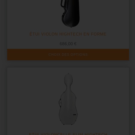
ÉTUI VIOLON HIGHTECH EN FORME
686,00
€
Ce
CHOIX DES OPTIONS
produit
a
plusieurs
variations.
Les
options
peuvent
être
choisies
sur
la
page
du
produit
ETUI VIOLONCELLE SLIM HIGHTECH