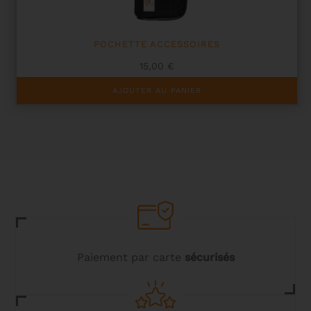
page
du
produit
POCHETTE ACCESSOIRES
15,00
€
AJOUTER AU PANIER
Paiement par carte
sécurisés