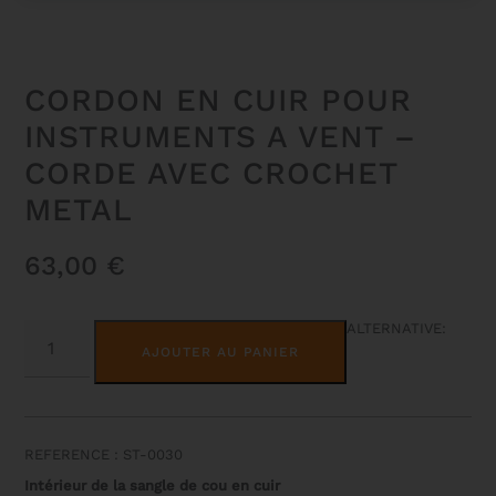
CORDON EN CUIR POUR
INSTRUMENTS A VENT –
CORDE AVEC CROCHET
METAL
63,00
€
QUANTITÉ
ALTERNATIVE:
DE
AJOUTER AU PANIER
CORDON
EN
CUIR
POUR
INSTRUMENTS
A
REFERENCE : ST-0030
VENT
-
Intérieur de la sangle de cou en cuir
CORDE