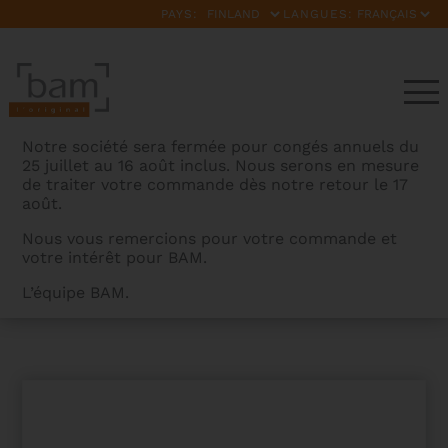
PAYS:
LANGUES:
Notre société sera fermée pour congés annuels du
25 juillet au 16 août inclus. Nous serons en mesure
de traiter votre commande dès notre retour le 17
août.
Nous vous remercions pour votre commande et
votre intérêt pour BAM.
BAMCASES
>
PRODUITS
>
CORDON EN CUIR POUR
L’équipe BAM.
INSTRUMENTS A VENT – CORDE AVEC CROCHET METAL