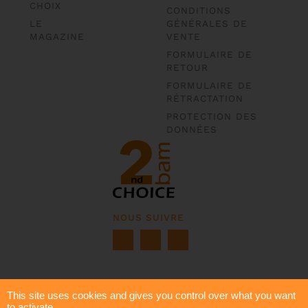
CHOIX
CONDITIONS
LE
GÉNÉRALES DE
MAGAZINE
VENTE
FORMULAIRE DE
RETOUR
FORMULAIRE DE
RÉTRACTATION
PROTECTION DES
DONNÉES
NOUS SUIVRE
This site uses cookies and gives you control over what you want
to activate