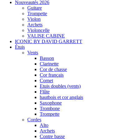
Nouveautés 2026
Guitare
Trompette
Violon
Archets
Violoncelle
VALISE CABINE
ICONIC BY DAVID GARRETT
Étuis
Vents
Basson
Clarinette
Cor de chasse
Cor français
Cornet
Etuis doubles (vents)
Flûte
hautbois et cor anglais
Saxophone
Trombone
Trompette
Cordes
Alto
Archets
Contre basse