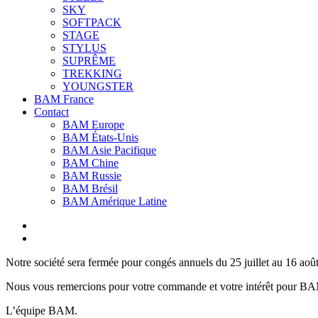
SKY
SOFTPACK
STAGE
STYLUS
SUPRÊME
TREKKING
YOUNGSTER
BAM France
Contact
BAM Europe
BAM États-Unis
BAM Asie Pacifique
BAM Chine
BAM Russie
BAM Brésil
BAM Amérique Latine
Notre société sera fermée pour congés annuels du 25 juillet au 16 aoû
Nous vous remercions pour votre commande et votre intérêt pour B
L’équipe BAM.