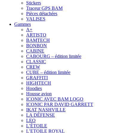
Stickers
Traceur GPS BAM
Pièces détachées
VALISES
Gammes
A+
ARTISTO
BAMTECH
BONBON
CABINE
CABOURG – édition limitée
CLASSIC
CREW
CUBE – édition limitée
GRAFFITI
HIGHTECH
Hoodies
Housse avion
ICONIC AVEC BAM LOGO
ICONIC PAR DAVID GARRETT
IKAT NASHVILLE
LA DÉFENSE
LEO
L’ÉTOILE
L’ETOILE ROYAL