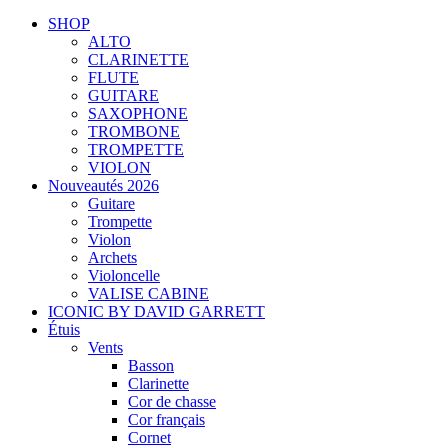
SHOP
ALTO
CLARINETTE
FLUTE
GUITARE
SAXOPHONE
TROMBONE
TROMPETTE
VIOLON
Nouveautés 2026
Guitare
Trompette
Violon
Archets
Violoncelle
VALISE CABINE
ICONIC BY DAVID GARRETT
Étuis
Vents
Basson
Clarinette
Cor de chasse
Cor français
Cornet