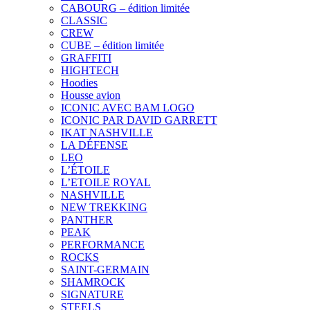
CABOURG – édition limitée
CLASSIC
CREW
CUBE – édition limitée
GRAFFITI
HIGHTECH
Hoodies
Housse avion
ICONIC AVEC BAM LOGO
ICONIC PAR DAVID GARRETT
IKAT NASHVILLE
LA DÉFENSE
LEO
L’ÉTOILE
L’ETOILE ROYAL
NASHVILLE
NEW TREKKING
PANTHER
PEAK
PERFORMANCE
ROCKS
SAINT-GERMAIN
SHAMROCK
SIGNATURE
STEELS