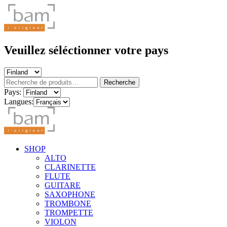
Veuillez séléctionner votre pays
Recherche
Recherche
pour :
Pays:
Langues:
SHOP
ALTO
CLARINETTE
FLUTE
GUITARE
SAXOPHONE
TROMBONE
TROMPETTE
VIOLON