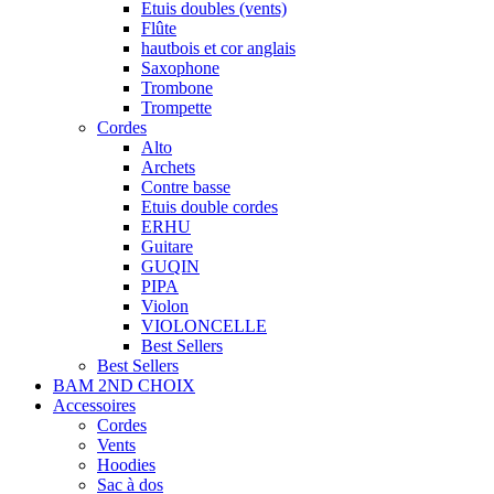
Etuis doubles (vents)
Flûte
hautbois et cor anglais
Saxophone
Trombone
Trompette
Cordes
Alto
Archets
Contre basse
Etuis double cordes
ERHU
Guitare
GUQIN
PIPA
Violon
VIOLONCELLE
Best Sellers
Best Sellers
BAM 2ND CHOIX
Accessoires
Cordes
Vents
Hoodies
Sac à dos