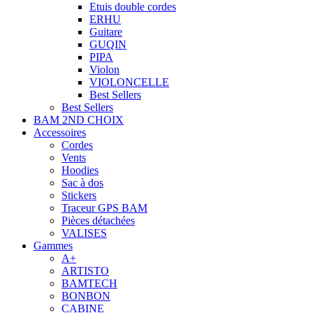
Etuis double cordes
ERHU
Guitare
GUQIN
PIPA
Violon
VIOLONCELLE
Best Sellers
Best Sellers
BAM 2ND CHOIX
Accessoires
Cordes
Vents
Hoodies
Sac à dos
Stickers
Traceur GPS BAM
Pièces détachées
VALISES
Gammes
A+
ARTISTO
BAMTECH
BONBON
CABINE