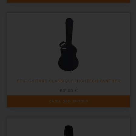
ETUI GUITARE CLASSIQUE HIGHTECH PANTHER
931,00
€
Ce
CHOIX DES OPTIONS
produit
a
plusieurs
variations.
Les
options