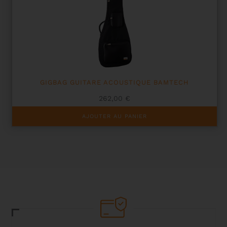
peuvent
être
choisies
sur
la
page
du
produit
GIGBAG GUITARE ACOUSTIQUE BAMTECH
262,00
€
AJOUTER AU PANIER