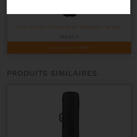
ETUI VIOLON STYLUS SAINT GERMAIN – BLACK
348,00
€
AJOUTER AU PANIER
PRODUITS SIMILAIRES