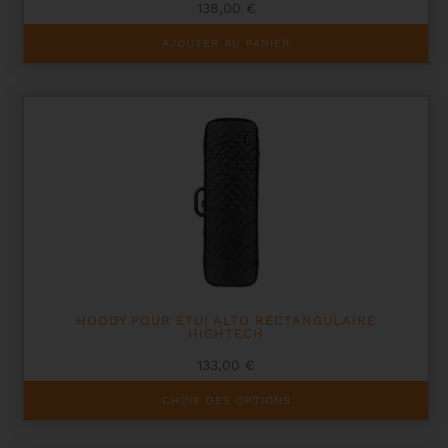
138,00
€
AJOUTER AU PANIER
HOODY POUR ÉTUI ALTO RECTANGULAIRE
HIGHTECH
133,00
€
Ce
CHOIX DES OPTIONS
produit
a
plusieurs