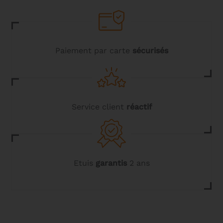
être
choisies
sur
la
page
du
Paiement par carte
sécurisés
produit
Service client
réactif
Etuis
garantis
2 ans