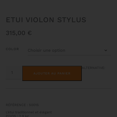
ETUI VIOLON STYLUS
315,00
€
COLOR
QUANTITÉ
ALTERNATIVE:
DE
AJOUTER AU PANIER
ETUI
VIOLON
STYLUS
RÉFÉRENCE : 5001S
L’étui traditionnel et élégant
POIDS : 2,9 kg