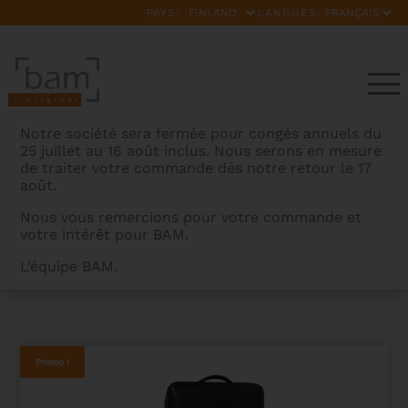
PAYS:
LANGUES:
Notre société sera fermée pour congés annuels du
25 juillet au 16 août inclus. Nous serons en mesure
de traiter votre commande dès notre retour le 17
août.
Nous vous remercions pour votre commande et
votre intérêt pour BAM.
BAMCASES
>
PRODUITS
>
ETUI VIOLON HIGHTECH
L’équipe BAM.
RECTANGULAIRE ORCHESTRA SUPREME – 2ND CHOIX
Promo !