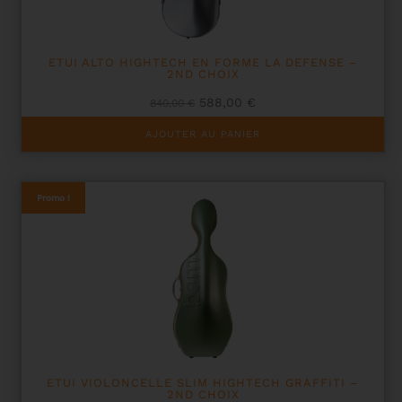
ETUI ALTO HIGHTECH EN FORME LA DEFENSE –
2ND CHOIX
Le
Le
588,00
€
840,00
€
prix
prix
initial
actuel
AJOUTER AU PANIER
était :
est :
840,00 €.
588,00 €.
Promo !
ETUI VIOLONCELLE SLIM HIGHTECH GRAFFITI –
2ND CHOIX