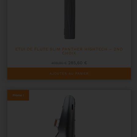
ETUI DE FLUTE SLIM PANTHER HIGHTECH – 2ND
CHOIX
Le
Le
285,60
€
408,00
€
prix
prix
initial
actuel
AJOUTER AU PANIER
était :
est :
408,00 €.
285,60 €.
Promo !