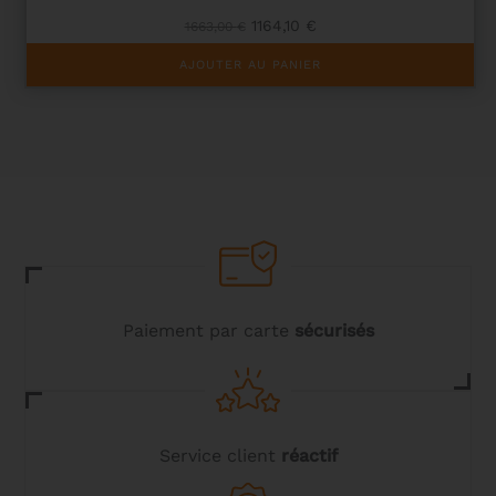
Le
Le
1164,10
€
1663,00
€
prix
prix
initial
actuel
AJOUTER AU PANIER
était :
est :
1663,00 €.
1164,10 €.
Paiement par carte
sécurisés
Service client
réactif