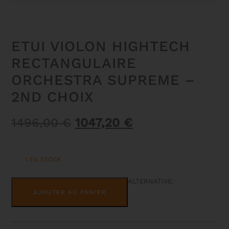
ETUI VIOLON HIGHTECH
RECTANGULAIRE
ORCHESTRA SUPREME –
2ND CHOIX
Le
Le
1496,00
€
1047,20
€
prix
prix
initial
actuel
1 EN STOCK
était :
est :
1496,00 €.
1047,20 €.
QUANTITÉ
ALTERNATIVE:
DE
AJOUTER AU PANIER
ETUI
VIOLON
HIGHTECH
RECTANGULAIRE
ORCHESTRA