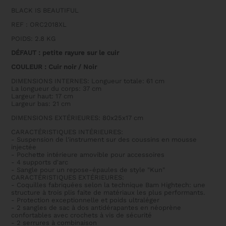
SUPREME
BLACK IS BEAUTIFUL
-
2ND
REF : ORC2018XL
CHOIX
POIDS: 2.8 KG
DÉFAUT : petite rayure sur le cuir
COULEUR : Cuir noir / Noir
DIMENSIONS INTERNES: Longueur totale: 61 cm
La longueur du corps: 37 cm
Largeur haut: 17 cm
Largeur bas: 21 cm
DIMENSIONS EXTÉRIEURES: 80x25x17 cm
CARACTÉRISTIQUES INTÉRIEURES:
- Suspension de l'instrument sur des coussins en mousse
injectée
- Pochette intérieure amovible pour accessoires
- 4 supports d'arc
- Sangle pour un repose-épaules de style "Kun"
CARACTÉRISTIQUES EXTÉRIEURES:
- Coquilles fabriquées selon la technique Bam Hightech: une
structure à trois plis faite de matériaux les plus performants.
- Protection exceptionnelle et poids ultraléger
- 2 sangles de sac à dos antidérapantes en néoprène
confortables avec crochets à vis de sécurité
- 2 serrures à combinaison