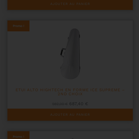
initial
actuel
AJOUTER AU PANIER
était :
est :
1002,00 €.
701,40 €.
Promo !
ETUI ALTO HIGHTECH EN FORME ICE SUPREME –
2ND CHOIX
Le
Le
687,40
€
982,00
€
prix
prix
initial
actuel
AJOUTER AU PANIER
était :
est :
982,00 €.
687,40 €.
Promo !