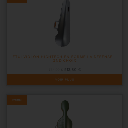
ETUI VIOLON HIGHTECH EN FORME LA DEFENSE –
2ND CHOIX
Le
Le
513,80
€
734,00
€
prix
prix
initial
actuel
VOIR PLUS
était :
est :
734,00 €.
513,80 €.
Promo !