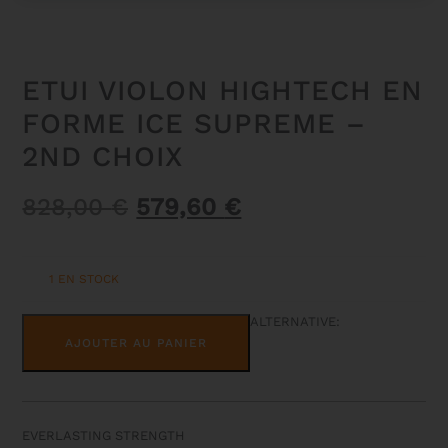
ETUI VIOLON HIGHTECH EN
FORME ICE SUPREME –
2ND CHOIX
Le
Le
828,00
€
579,60
€
prix
prix
initial
actuel
1 EN STOCK
était :
est :
828,00 €.
579,60 €.
QUANTITÉ
ALTERNATIVE:
DE
AJOUTER AU PANIER
ETUI
VIOLON
HIGHTECH
EN
FORME
ICE
EVERLASTING STRENGTH
SUPREME