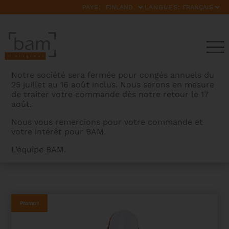
PAYS:
LANGUES:
Notre société sera fermée pour congés annuels du
25 juillet au 16 août inclus. Nous serons en mesure
de traiter votre commande dès notre retour le 17
août.
Nous vous remercions pour votre commande et
votre intérêt pour BAM.
BAMCASES
>
PRODUITS
>
ETUI VIOLON HIGHTECH EN
L’équipe BAM.
FORME ICE SUPREME – 2ND CHOIX
Promo !