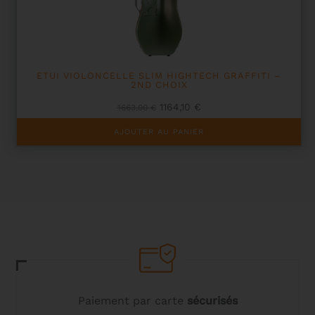
ETUI VIOLONCELLE SLIM HIGHTECH GRAFFITI –
2ND CHOIX
Le
Le
1164,10
€
1663,00
€
prix
prix
initial
actuel
AJOUTER AU PANIER
était :
est :
1663,00 €.
1164,10 €.
Paiement par carte
sécurisés