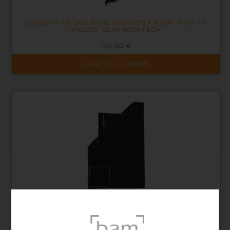
COUSSIN DE DOS AVEC POCHETTE POUR ETUI DE
VIOLON SLIM HIGHTECH
138,00
€
AJOUTER AU PANIER
CHIFFON MICROFIBRE POUR INSTRUMENT À
CORDES – TAILLE M 30*40 CM
11,00
€