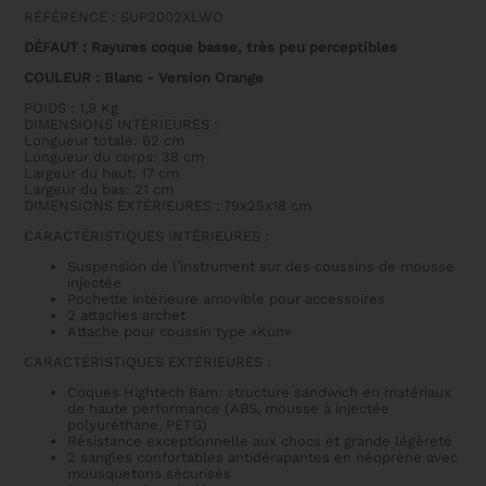
-
RÉFÉRENCE : SUP2002XLWO
2ND
CHOIX
DÉFAUT : Rayures coque basse, très peu perceptibles
COULEUR : Blanc - Version Orange
POIDS : 1,9 Kg
DIMENSIONS INTÉRIEURES :
Longueur totale: 62 cm
Longueur du corps: 38 cm
Largeur du haut: 17 cm
Largeur du bas: 21 cm
DIMENSIONS EXTÉRIEURES : 79x25x18 cm
CARACTÉRISTIQUES INTÉRIEURES :
Suspension de l’instrument sur des coussins de mousse
injectée
Pochette intérieure amovible pour accessoires
2 attaches archet
Attache pour coussin type «Kun»
CARACTÉRISTIQUES EXTÉRIEURES :
Coques Hightech Bam: structure sandwich en matériaux
de haute performance (ABS, mousse à injectée
polyuréthane, PETG)
Résistance exceptionnelle aux chocs et grande légèreté
2 sangles confortables antidérapantes en néoprène avec
mousquetons sécurisés