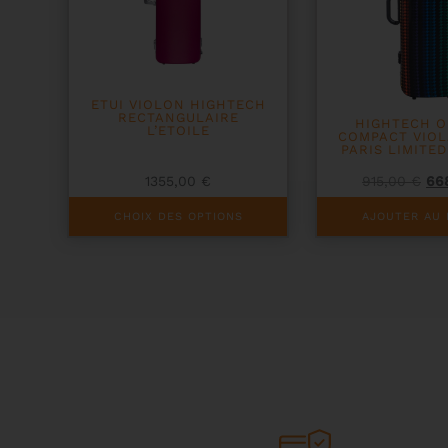
ETUI VIOLON HIGHTECH
RECTANGULAIRE
HIGHTECH 
L’ETOILE
COMPACT VIOL
PARIS LIMITED
Le
1355,00
€
915,00
€
66
pri
Ce
init
CHOIX DES OPTIONS
AJOUTER AU 
produit
éta
a
915
plusieurs
variations.
Les
options
peuvent
être
choisies
sur
la
page