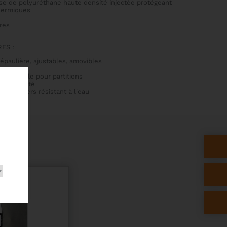
se de polyuréthane haute densité injectée protégeant
thermiques
res
ES :
épaulière, ajustables, amovibles
extensible pour partitions
 de sécurité
000 deniers résistant à l'eau
S