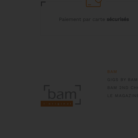
du
produit
Paiement par carte
sécurisés
BAM
GIGS BY BAM
BAM 2ND CH
LE MAGAZIN