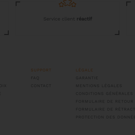
du
du
produit
produit
Service client
réactif
SUPPORT
LÉGALE
FAQ
GARANTIE
OIX
CONTACT
MENTIONS LÉGALES
E
CONDITIONS GÉNÉRALES
FORMULAIRE DE RETOUR
FORMULAIRE DE RÉTRACT
PROTECTION DES DONNÉ