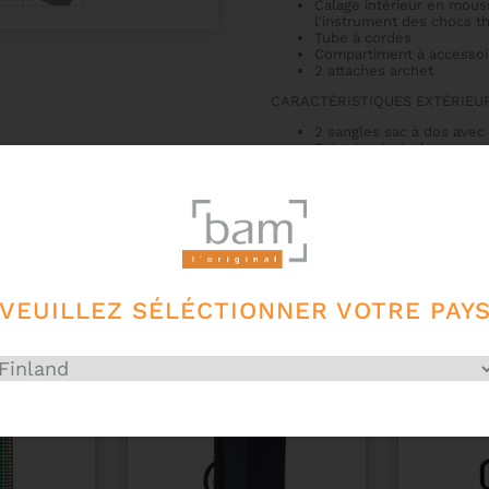
Calage intérieur en mous
l'instrument des chocs 
Tube à cordes
Compartiment à accessoi
2 attaches archet
CARACTÉRISTIQUES EXTÉRIEUR
2 sangles sac à dos avec 
Poignées latérales
Grande poche extérieure 
Fermeture éclair et clips
Tissu extérieur Cordura 1
VEUILLEZ SÉLÉCTIONNER VOTRE PAY
!