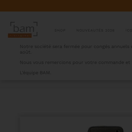
SHOP
NOUVEAUTÉS 2026
IC
Notre société sera fermée pour congés annuels d
août.
Nous vous remercions pour votre commande et v
L’équipe BAM.
BAMCASES
>
PRODUITS
>
ÉTUI VIOLON CLASSIC