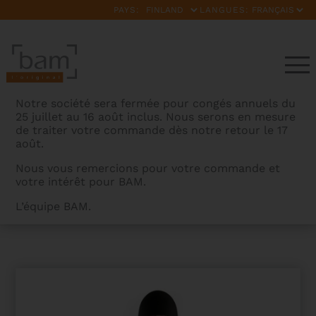
PAYS:
LANGUES:
Notre société sera fermée pour congés annuels du
25 juillet au 16 août inclus. Nous serons en mesure
de traiter votre commande dès notre retour le 17
août.
Nous vous remercions pour votre commande et
votre intérêt pour BAM.
BAMCASES
>
PRODUITS
>
ETUI DE VIOLONCELLE
L’équipe BAM.
NEWTECH SANS ROULETTES