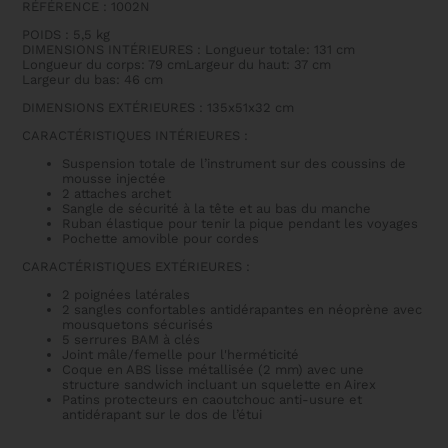
RÉFÉRENCE : 1002N
POIDS : 5,5 kg
DIMENSIONS INTÉRIEURES : Longueur totale: 131 cm
Longueur du corps: 79 cmLargeur du haut: 37 cm
Largeur du bas: 46 cm
DIMENSIONS EXTÉRIEURES : 135x51x32 cm
CARACTÉRISTIQUES INTÉRIEURES :
Suspension totale de l’instrument sur des coussins de
mousse injectée
2 attaches archet
Sangle de sécurité à la tête et au bas du manche
Ruban élastique pour tenir la pique pendant les voyages
Pochette amovible pour cordes
CARACTÉRISTIQUES EXTÉRIEURES :
2 poignées latérales
2 sangles confortables antidérapantes en néoprène avec
mousquetons sécurisés
5 serrures BAM à clés
Joint mâle/femelle pour l'herméticité
Coque en ABS lisse métallisée (2 mm) avec une
structure sandwich incluant un squelette en Airex
Patins protecteurs en caoutchouc anti-usure et
antidérapant sur le dos de l’étui