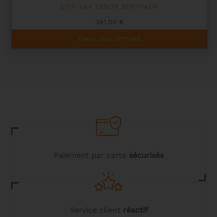
ETUI SAX TÉNOR SOFTPACK
341,00
€
Ce
CHOIX DES OPTIONS
produit
a
plusieurs
variations.
Les
options
peuvent
être
choisies
sur
la
page
du
Paiement par carte
sécurisés
produit
Service client
réactif