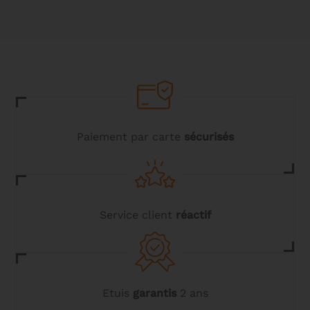
plusieurs
variations.
Les
options
peuvent
être
choisies
sur
la
page
du
Paiement par carte
sécurisés
produit
Service client
réactif
Etuis
garantis
2 ans