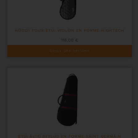
la
page
du
produit
HOODY POUR ETUI VIOLON EN FORME HIGHTECH
118,00
€
Ce
CHOIX DES OPTIONS
produit
a
plusieurs
variations.
Les
options
peuvent
être
choisies
sur
la
page
du
produit
ETUI ALTO STYLUS EN FORME SAINT GERMAIN