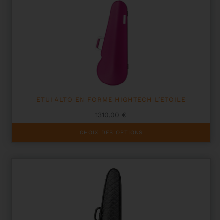
ETUI ALTO EN FORME HIGHTECH L’ETOILE
1310,00
€
Ce
CHOIX DES OPTIONS
produit
a
plusieurs
variations.
Les
options
peuvent
être
choisies
sur