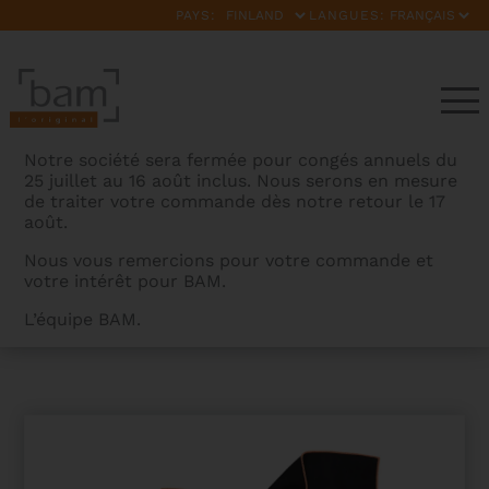
PAYS:
LANGUES:
Notre société sera fermée pour congés annuels du
25 juillet au 16 août inclus. Nous serons en mesure
de traiter votre commande dès notre retour le 17
août.
Nous vous remercions pour votre commande et
votre intérêt pour BAM.
BAMCASES
>
PRODUITS
>
CHIFFON MICROFIBRES –
L’équipe BAM.
TAILLE : L 60*40 CM