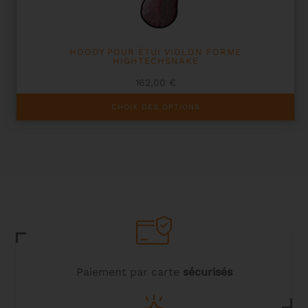
HOODY POUR ÉTUI VIOLON FORME
HIGHTECHSNAKE
162,00
€
Ce
CHOIX DES OPTIONS
produit
a
plusieurs
variations.
Les
options
peuvent
être
choisies
sur
la
page
du
Paiement par carte
sécurisés
produit