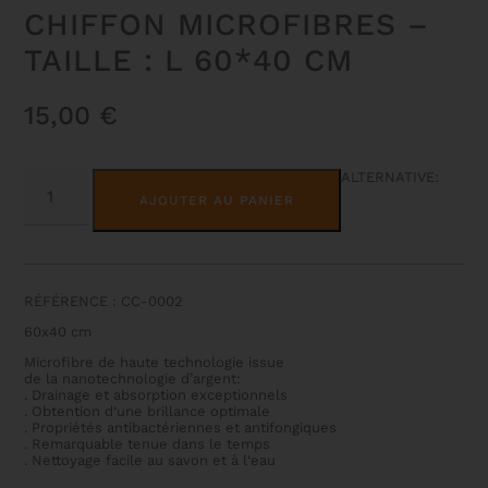
CHIFFON MICROFIBRES –
TAILLE : L 60*40 CM
15,00
€
QUANTITÉ
ALTERNATIVE:
DE
AJOUTER AU PANIER
CHIFFON
MICROFIBRES
-
TAILLE
:
L
RÉFÉRENCE : CC-0002
60*40
CM
60x40 cm
Microfibre de haute technologie issue
de la nanotechnologie d’argent:
. Drainage et absorption exceptionnels
. Obtention d‘une brillance optimale
. Propriétés antibactériennes et antifongiques
. Remarquable tenue dans le temps
. Nettoyage facile au savon et à l‘eau