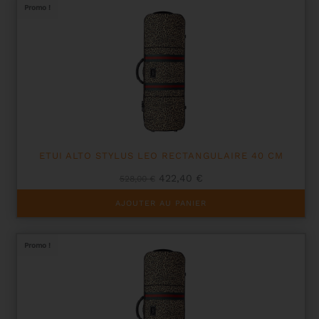
Promo !
ETUI ALTO STYLUS LEO RECTANGULAIRE 40 CM
Le
Le
422,40
€
528,00
€
prix
prix
initial
actuel
AJOUTER AU PANIER
était :
est :
528,00 €.
422,40 €.
Promo !