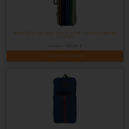
HIGHTECH OBLONG VIOLA CASE – PARIS LIMITED
EDITION
Le
Le
740,00
€
1014,00
€
prix
prix
initial
actuel
AJOUTER AU PANIER
était :
est :
1014,00 €.
740,00 €.