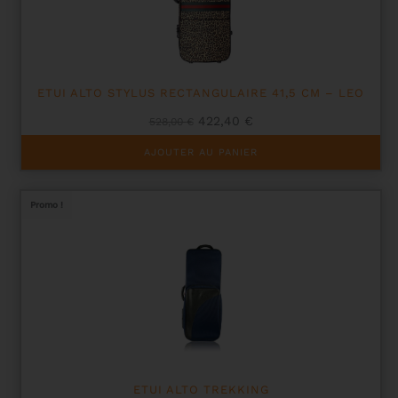
ETUI ALTO STYLUS RECTANGULAIRE 41,5 CM – LEO
Le
Le
422,40
€
528,00
€
prix
prix
initial
actuel
AJOUTER AU PANIER
était :
est :
528,00 €.
422,40 €.
Promo !
ETUI ALTO TREKKING