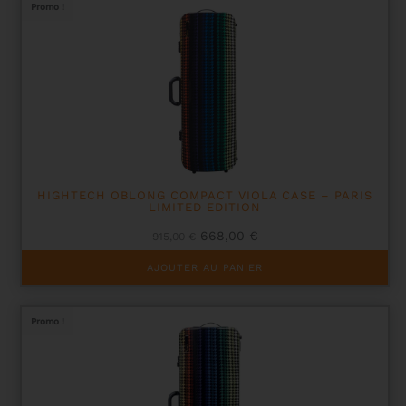
Promo !
HIGHTECH OBLONG COMPACT VIOLA CASE – PARIS
LIMITED EDITION
Le
Le
668,00
€
915,00
€
prix
prix
initial
actuel
AJOUTER AU PANIER
était :
est :
915,00 €.
668,00 €.
Promo !