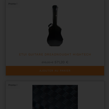
Promo !
ETUI GUITARE DREADNOUGHT HIGHTECH
Le
Le
571,20
€
816,00
€
prix
prix
initial
actuel
AJOUTER AU PANIER
était :
est :
816,00 €.
571,20 €.
Promo !