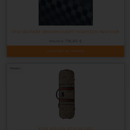
ETUI GUITARE DREADNOUGHT HIGHTECH PANTHER
Le
Le
716,80
€
896,00
€
prix
prix
initial
actuel
AJOUTER AU PANIER
était :
est :
896,00 €.
716,80 €.
Promo !
ETUI VIOLON STYLUS LEO