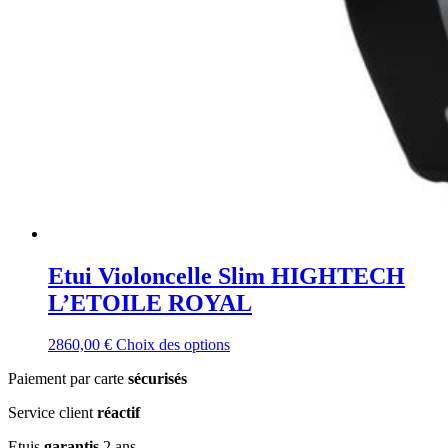
Etui Violoncelle Slim HIGHTECH
L’ETOILE ROYAL
Ce
2860,00
€
Choix des options
produit
Paiement par carte
sécurisés
a
plusieurs
Service client
réactif
variations.
Les
Etuis
garantis
2 ans