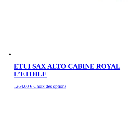
ETUI SAX ALTO CABINE ROYAL
L’ETOILE
Ce
1264,00
€
Choix des options
produit
a
plusieurs
variations.
Les
options
peuvent
être