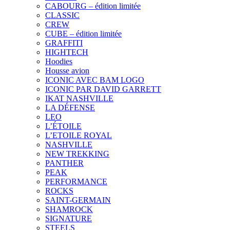
CABOURG – édition limitée
CLASSIC
CREW
CUBE – édition limitée
GRAFFITI
HIGHTECH
Hoodies
Housse avion
ICONIC AVEC BAM LOGO
ICONIC PAR DAVID GARRETT
IKAT NASHVILLE
LA DÉFENSE
LEO
L’ÉTOILE
L’ETOILE ROYAL
NASHVILLE
NEW TREKKING
PANTHER
PEAK
PERFORMANCE
ROCKS
SAINT-GERMAIN
SHAMROCK
SIGNATURE
STEELS