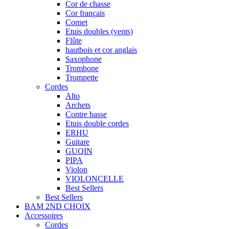
Cor de chasse
Cor français
Cornet
Etuis doubles (vents)
Flûte
hautbois et cor anglais
Saxophone
Trombone
Trompette
Cordes
Alto
Archets
Contre basse
Etuis double cordes
ERHU
Guitare
GUQIN
PIPA
Violon
VIOLONCELLE
Best Sellers
Best Sellers
BAM 2ND CHOIX
Accessoires
Cordes