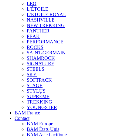
LEO
L’ÉTOILE
L’ETOILE ROYAL
NASHVILLE
NEW TREKKING
PANTHER
PEAK
PERFORMANCE
ROCKS
SAINT-GERMAIN
SHAMROCK
SIGNATURE
STEELS
SKY
SOFTPACK
STAGE
STYLUS
SUPRÊME
TREKKING
YOUNGSTER
BAM France
Contact
BAM Europe
BAM États-Unis
BAM Asie Pacifique