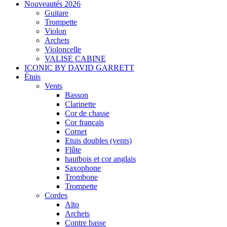
Nouveautés 2026
Guitare
Trompette
Violon
Archets
Violoncelle
VALISE CABINE
ICONIC BY DAVID GARRETT
Étuis
Vents
Basson
Clarinette
Cor de chasse
Cor français
Cornet
Etuis doubles (vents)
Flûte
hautbois et cor anglais
Saxophone
Trombone
Trompette
Cordes
Alto
Archets
Contre basse