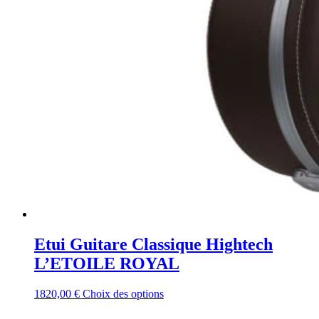
Etui Guitare Classique Hightech
L’ETOILE ROYAL
Ce
1820,00
€
Choix des options
produit
a