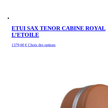
ETUI SAX TENOR CABINE ROYAL
L’ETOILE
Ce
1379,00
€
Choix des options
produit
a
plusieurs
variations.
Les
options
peuvent
être
choisies
sur
la
page
du
produit