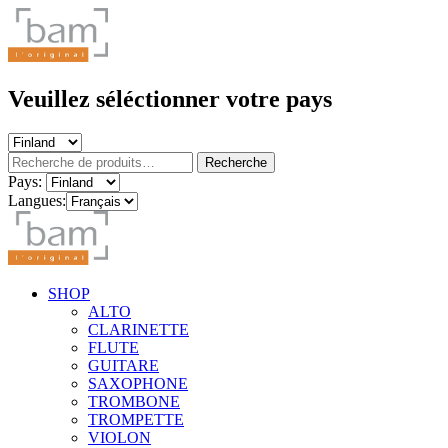
Veuillez séléctionner votre pays
Recherche
Recherche
pour :
Pays:
Langues:
SHOP
ALTO
CLARINETTE
FLUTE
GUITARE
SAXOPHONE
TROMBONE
TROMPETTE
VIOLON