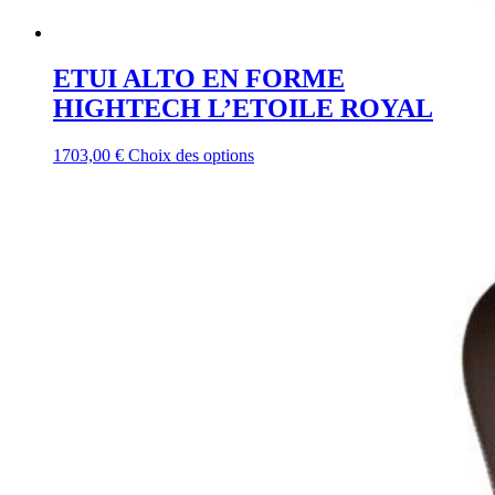
ETUI ALTO EN FORME
HIGHTECH L’ETOILE ROYAL
Ce
1703,00
€
Choix des options
produit
a
plusieurs
variations.
Les
options
peuvent
être
choisies
sur
la
page
du
produit