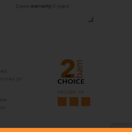
Cases
warranty
2 years
ONS
ITIONS OF
FOLLOW US
ORM
ON