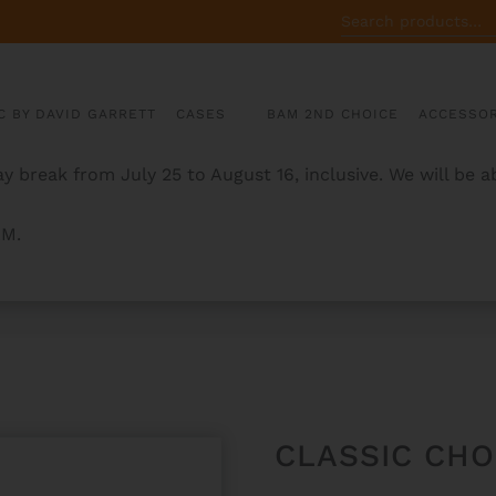
SEARCH
FOR:
C BY DAVID GARRETT
CASES
BAM 2ND CHOICE
ACCESSOR
y break from July 25 to August 16, inclusive. We will be 
AM.
CLASSIC CH