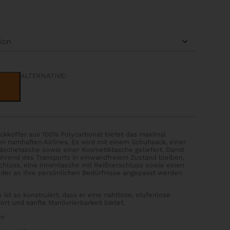
ALTERNATIVE:
ckkoffer aus 100% Polycarbonat bietet das maximal
en namhaften Airlines. Es wird mit einem Schuhsack, einer
schetasche sowie einer Kosmetiktasche geliefert. Damit
hrend des Transports in einwandfreiem Zustand bleiben,
schluss, eine Innentasche mit Reißverschluss sowie einen
, der an Ihre persönlichen Bedürfnisse angepasst werden
 ist so konstruiert, dass er eine nahtlose, stufenlose
rt und sanfte Manövrierbarkeit bietet.
cm