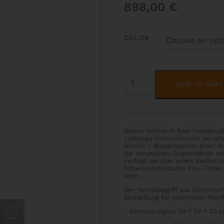
898,00
€
COLOR
CLASSIC
CHORUS
ADD TO CART
QUANTITY
Dieser leichte 4-Rad-Handgepä
zulässige Innenvolumen bei all
Hemd- / Blusentasche, einer Wä
die verpackten Gegenstände wä
verfügt sie über einen Reißver
höhenverstellbaren Flex-Teiler
kann.
Der Teleskopgriff aus Aluminium
Einstellung für maximalen Komfo
- Abmessungen: 38 * 54 * 20 