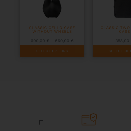
CLASSIC CELLO CASE
CLASSIC TWO 
WITHOUT WHEELS
CASE
Price
600,00
€
–
660,00
€
358,00
range:
This
This
600,00 €
SELECT OPTIONS
SELECT OP
product
product
through
has
has
660,00 €
multiple
multiple
variants.
variants.
The
The
options
options
may
may
be
be
chosen
chosen
on
on
the
the
product
product
page
page