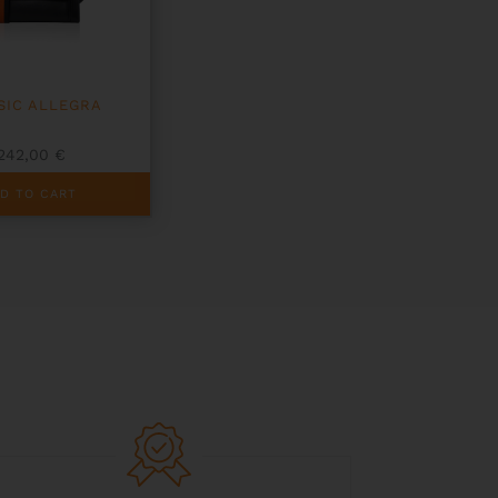
SIC ALLEGRA
1242,00
€
D TO CART