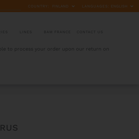
COUNTRY:
LANGUAGES:
IES
LINES
BAM FRANCE
CONTACT US
able to process your order upon our return on
ORUS