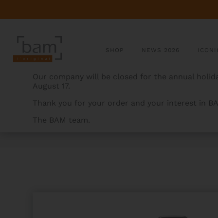
SHOP
NEWS 2026
ICONI
Our company will be closed for the annual holida
August 17.
Thank you for your order and your interest in B
The BAM team.
BAMCASES
>
PRODUCTS
>
CLASSIC CHORUS