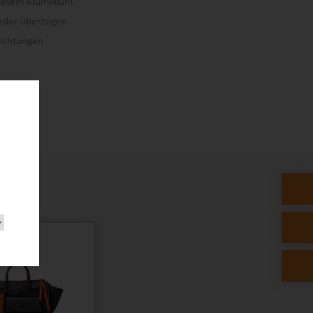
stetem Aluminium
leder überzogen
Richtungen
dung
huhe