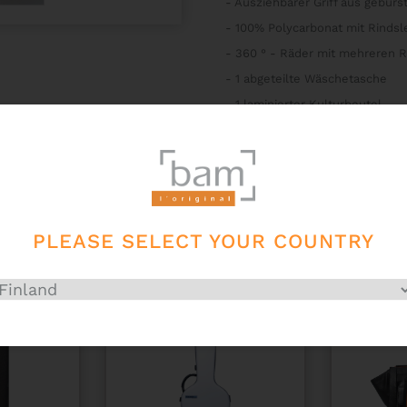
- Ausziehbarer Griff aus gebür
- 100% Polycarbonat mit Rinds
- 360 ° - Räder mit mehreren 
- 1 abgeteilte Wäschetasche
- 1 laminierter Kulturbeutel
- 1 zusätzlicher Beutel für Klei
- 1 Beutel mit Kordelzug für Sc
PLEASE SELECT YOUR COUNTRY